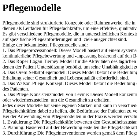
Pflegemodelle
Pflegemodelle sind strukturierte Konzepte oder Rahmenwerke, die in 
dienen als Leitfaden für Pflegefachkräfte, um eine effektive, qualitati
Es gibt verschiedene Pflegemodelle, die in unterschiedlichen Kontex
auf spezifische Pflegeanforderungen und -ziele ausgerichtet sind.
Einige der bekanntesten Pflegemodelle sind:
1. Das Pflegeprozessmodell: Dieses Modell basiert auf einem systema
kontinuierliche Pflegebewertung und -anpassung basierend auf den Be
2. Das Roper-Logan-Tierney-Modell für die Aktivitäten des täglichen 
denen der Patient Unterstützung benötigt, um seine Unabhängigkeit z
3. Das Orem-Selbstpflegemodell: Dieses Modell betont die Bedeutung d
Erhaltung seiner Gesundheit und Lebensqualität erforderlich sind.
4. Das Watson-Pflege-Konzept: Dieses Modell betont die Bedeutung d
des Patienten.
5. Das Pflege-Konsistenzmodell von Levine: Dieses Modell konzentrier
oder wiederherzustellen, um die Gesundheit zu erhalten.
Jedes dieser Modelle hat seine eigenen Stärken und kann in verschi
Pflegefachkräften dabei zu helfen, die Bedürfnisse der Patienten zu ve
Bei der Anwendung von Pflegemodellen in der Praxis werden versch
1. Evaluierung: Die Pflegefachkräfte bewerten den Gesundheitszustand
2. Planung: Basierend auf der Bewertung erstellen die Pflegefachkräft
3. Durchführung: Die Pflegeinterventionen werden gemäß dem Pflegepl