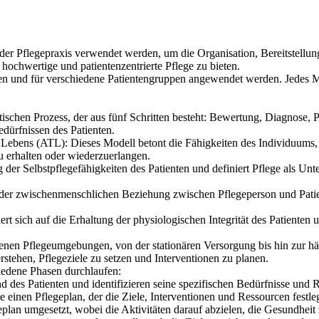
der Pflegepraxis verwendet werden, um die Organisation, Bereitstellu
v hochwertige und patientenzentrierte Pflege zu bieten.
ten und für verschiedene Patientengruppen angewendet werden. Jedes M
tischen Prozess, der aus fünf Schritten besteht: Bewertung, Diagnose
dürfnissen des Patienten.
Lebens (ATL): Dieses Modell betont die Fähigkeiten des Individuums, tä
u erhalten oder wiederzuerlangen.
er Selbstpflegefähigkeiten des Patienten und definiert Pflege als Unte
er zwischenmenschlichen Beziehung zwischen Pflegeperson und Patient
t sich auf die Erhaltung der physiologischen Integrität des Patienten 
edenen Pflegeumgebungen, von der stationären Versorgung bis hin zur 
rstehen, Pflegeziele zu setzen und Interventionen zu planen.
iedene Phasen durchlaufen:
 des Patienten und identifizieren seine spezifischen Bedürfnisse und 
e einen Pflegeplan, der die Ziele, Interventionen und Ressourcen festleg
an umgesetzt, wobei die Aktivitäten darauf abzielen, die Gesundheit z