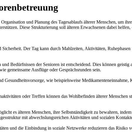
iorenbetreuung
ie Organisation und Planung des Tagesablaufs älterer Menschen, um ihre
nterstützen. Diese Strukturierung soll älteren Erwachsenen dabei helfen
d Sicherheit. Der Tag kann durch Mahlzeiten, Aktivitäten, Ruhephasen 
n und Bedürfnissen der Senioren ist entscheidend. Dies können geistig
n wie gemeinsame Ausflüge oder Gesprächsrunden sein.
und Gesundheitsvorsorge, wie beispielsweise Medikamenteneinnahme, Kö
ktivitäten oder Treffen können das Wohlbefinden älterer Menschen st
.
öglicht es älteren Menschen, ihre Selbstständigkeit zu bewahren, indem s
gesstruktur mit abwechslungsreichen Aktivitäten und sozialen Kontak
täten und die Einbindung in soziale Netzwerke reduzieren das Risiko