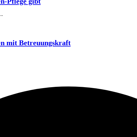
n-Pflege gibt
..
n mit Betreuungskraft