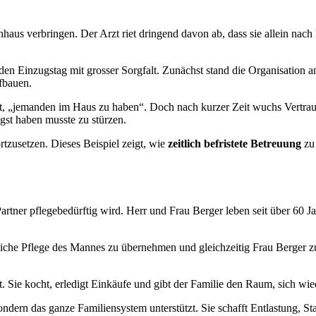
aus verbringen. Der Arzt riet dringend davon ab, dass sie allein nach 
den Einzugstag mit grosser Sorgfalt. Zunächst stand die Organisation 
ufbauen.
ht, „jemanden im Haus zu haben“. Doch nach kurzer Zeit wuchs Vertraue
gst haben musste zu stürzen.
rtzusetzen. Dieses Beispiel zeigt, wie
zeitlich befristete Betreuung
zu 
r Partner pflegebedürftig wird. Herr und Frau Berger leben seit über 60 
che Pflege des Mannes zu übernehmen und gleichzeitig Frau Berger zu e
. Sie kocht, erledigt Einkäufe und gibt der Familie den Raum, sich wie
sondern das ganze Familiensystem unterstützt. Sie schafft Entlastung, St