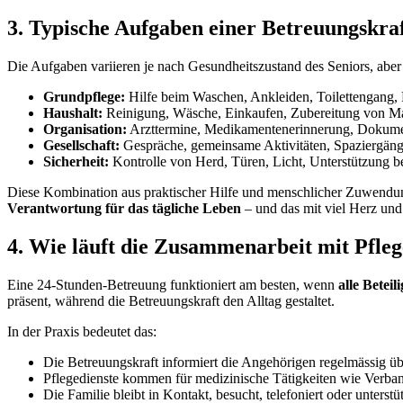
3. Typische Aufgaben einer Betreuungskraf
Die Aufgaben variieren je nach Gesundheitszustand des Seniors, abe
Grundpflege:
Hilfe beim Waschen, Ankleiden, Toilettengang,
Haushalt:
Reinigung, Wäsche, Einkaufen, Zubereitung von Ma
Organisation:
Arzttermine, Medikamentenerinnerung, Dokume
Gesellschaft:
Gespräche, gemeinsame Aktivitäten, Spaziergän
Sicherheit:
Kontrolle von Herd, Türen, Licht, Unterstützung be
Diese Kombination aus praktischer Hilfe und menschlicher Zuwendung 
Verantwortung für das tägliche Leben
– und das mit viel Herz un
4. Wie läuft die Zusammenarbeit mit Pfle
Eine 24-Stunden-Betreuung funktioniert am besten, wenn
alle Betei
präsent, während die Betreuungskraft den Alltag gestaltet.
In der Praxis bedeutet das:
Die Betreuungskraft informiert die Angehörigen regelmässig üb
Pflegedienste kommen für medizinische Tätigkeiten wie Verban
Die Familie bleibt in Kontakt, besucht, telefoniert oder unterst