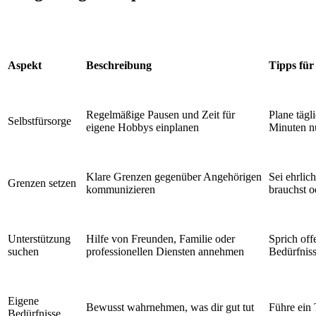
Aspekt
Beschreibung
Tipps für
Regelmäßige Pausen und Zeit für
Plane tägl
Selbstfürsorge
eigene Hobbys einplanen
Minuten nu
Klare Grenzen gegenüber Angehörigen
Sei ehrlic
Grenzen setzen
kommunizieren
brauchst o
Unterstützung
Hilfe von Freunden, Familie oder
Sprich off
suchen
professionellen Diensten annehmen
Bedürfnis
Eigene
Bewusst wahrnehmen, was dir gut tut
Führe ein
Bedürfnisse