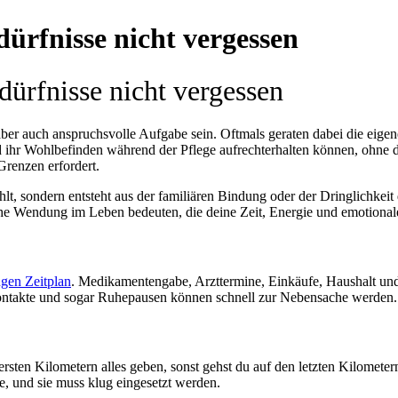
ürfnisse nicht vergessen
ürfnisse nicht vergessen
 aber auch anspruchsvolle Aufgabe sein. Oftmals geraten dabei die eig
 ihr Wohlbefinden während der Pflege aufrechterhalten können, ohne di
Grenzen erfordert.
hlt, sondern entsteht aus der familiären Bindung oder der Dringlichkei
iche Wendung im Leben bedeuten, die deine Zeit, Energie und emotional
ngen Zeitplan
. Medikamentengabe, Arzttermine, Einkäufe, Haushalt und
 Kontakte und sogar Ruhepausen können schnell zur Nebensache werden.
rsten Kilometern alles geben, sonst gehst du auf den letzten Kilometern
e, und sie muss klug eingesetzt werden.