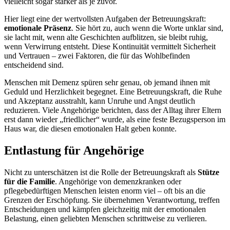
vielleicht sogar stärker als je zuvor.
Hier liegt eine der wertvollsten Aufgaben der Betreuungskraft:
emotionale Präsenz
. Sie hört zu, auch wenn die Worte unklar sind,
sie lacht mit, wenn alte Geschichten aufblitzen, sie bleibt ruhig,
wenn Verwirrung entsteht. Diese Kontinuität vermittelt Sicherheit
und Vertrauen – zwei Faktoren, die für das Wohlbefinden
entscheidend sind.
Menschen mit Demenz spüren sehr genau, ob jemand ihnen mit
Geduld und Herzlichkeit begegnet. Eine Betreuungskraft, die Ruhe
und Akzeptanz ausstrahlt, kann Unruhe und Angst deutlich
reduzieren. Viele Angehörige berichten, dass der Alltag ihrer Eltern
erst dann wieder „friedlicher“ wurde, als eine feste Bezugsperson im
Haus war, die diesen emotionalen Halt geben konnte.
Entlastung für Angehörige
Nicht zu unterschätzen ist die Rolle der Betreuungskraft als
Stütze
für die Familie
. Angehörige von demenzkranken oder
pflegebedürftigen Menschen leisten enorm viel – oft bis an die
Grenzen der Erschöpfung. Sie übernehmen Verantwortung, treffen
Entscheidungen und kämpfen gleichzeitig mit der emotionalen
Belastung, einen geliebten Menschen schrittweise zu verlieren.