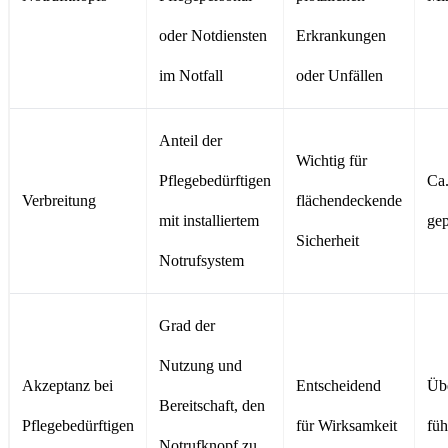
oder Notdiensten
Erkrankungen
im Notfall
oder Unfällen
Anteil der
Wichtig für
Pflegebedürftigen
Ca.
Verbreitung
flächendeckende
mit installiertem
gep
Sicherheit
Notrufsystem
Grad der
Nutzung und
Akzeptanz bei
Entscheidend
Übe
Bereitschaft, den
Pflegebedürftigen
für Wirksamkeit
füh
Notrufknopf zu