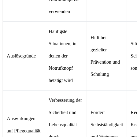
verwenden
Häufigste
Hilft bei
Situationen, in
Stü
gezielter
Auslösegründe
denen der
Sc
Prävention und
Notrufknopf
son
Schulung
betätigt wird
Verbesserung der
Sicherheit und
Fördert
Re
Auswirkungen
Lebensqualität
Selbstständigkeit
Kra
auf Pflegequalität
durch
und Vertrauen
um