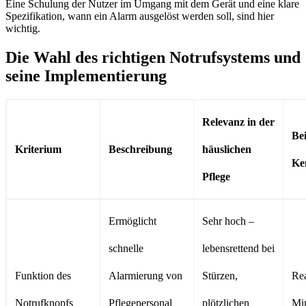
Eine Schulung der Nutzer im Umgang mit dem Gerät und eine klare
Spezifikation, wann ein Alarm ausgelöst werden soll, sind hier
wichtig.
Die Wahl des richtigen Notrufsystems und
seine Implementierung
Relevanz in der
Bei
Kriterium
Beschreibung
häuslichen
Ke
Pflege
Ermöglicht
Sehr hoch –
schnelle
lebensrettend bei
Funktion des
Alarmierung von
Stürzen,
Rea
Notrufknopfs
Pflegepersonal
plötzlichen
Mi