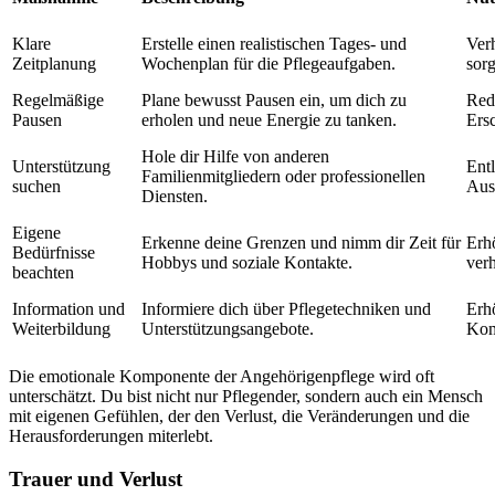
Klare
Erstelle einen realistischen Tages- und
Ver
Zeitplanung
Wochenplan für die Pflegeaufgaben.
sorg
Regelmäßige
Plane bewusst Pausen ein, um dich zu
Redu
Pausen
erholen und neue Energie zu tanken.
Ers
Hole dir Hilfe von anderen
Unterstützung
Entl
Familienmitgliedern oder professionellen
suchen
Aus
Diensten.
Eigene
Erkenne deine Grenzen und nimm dir Zeit für
Erh
Bedürfnisse
Hobbys und soziale Kontakte.
ver
beachten
Information und
Informiere dich über Pflegetechniken und
Erh
Weiterbildung
Unterstützungsangebote.
Kom
Die emotionale Komponente der Angehörigenpflege wird oft
unterschätzt. Du bist nicht nur Pflegender, sondern auch ein Mensch
mit eigenen Gefühlen, der den Verlust, die Veränderungen und die
Herausforderungen miterlebt.
Trauer und Verlust