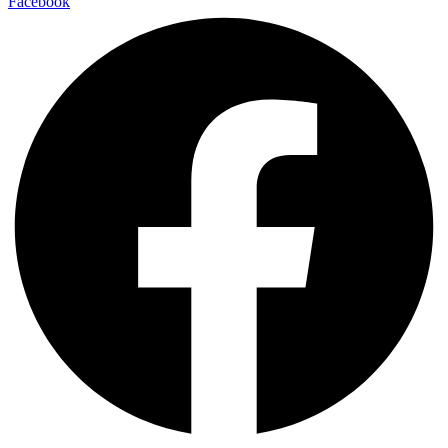
Facebook