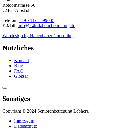
Rotdornstrasse 50
72461 Albstadt
Telefon:
+49 7432-1599035
E-Mail:
info@24h-daheimbetreuung.de
Webdesign by Nabenhauer Consulting
Nützliches
Kontakt
Blog
FAQ
Glossar
Sonstiges
Copyright © 2024 Seniorenbetreuung Lebherz
Impressum
Datenschutz