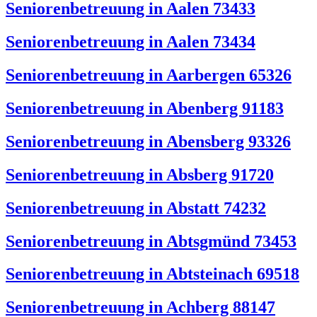
Seniorenbetreuung in Aalen 73433
Seniorenbetreuung in Aalen 73434
Seniorenbetreuung in Aarbergen 65326
Seniorenbetreuung in Abenberg 91183
Seniorenbetreuung in Abensberg 93326
Seniorenbetreuung in Absberg 91720
Seniorenbetreuung in Abstatt 74232
Seniorenbetreuung in Abtsgmünd 73453
Seniorenbetreuung in Abtsteinach 69518
Seniorenbetreuung in Achberg 88147