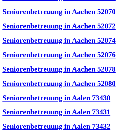
Seniorenbetreuung in Aachen 52070
Seniorenbetreuung in Aachen 52072
Seniorenbetreuung in Aachen 52074
Seniorenbetreuung in Aachen 52076
Seniorenbetreuung in Aachen 52078
Seniorenbetreuung in Aachen 52080
Seniorenbetreuung in Aalen 73430
Seniorenbetreuung in Aalen 73431
Seniorenbetreuung in Aalen 73432