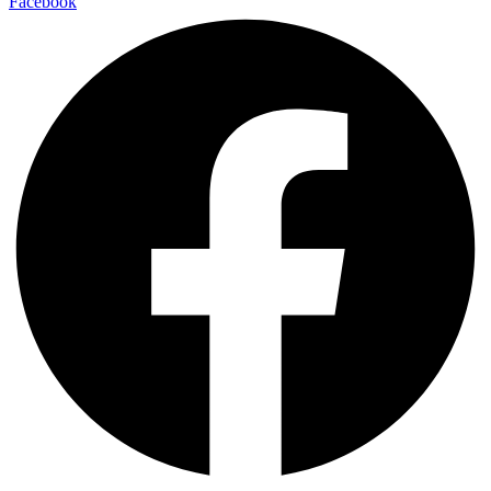
Facebook