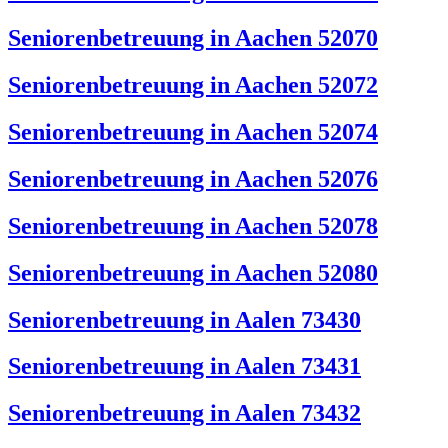
Seniorenbetreuung in Aachen 52070
Seniorenbetreuung in Aachen 52072
Seniorenbetreuung in Aachen 52074
Seniorenbetreuung in Aachen 52076
Seniorenbetreuung in Aachen 52078
Seniorenbetreuung in Aachen 52080
Seniorenbetreuung in Aalen 73430
Seniorenbetreuung in Aalen 73431
Seniorenbetreuung in Aalen 73432