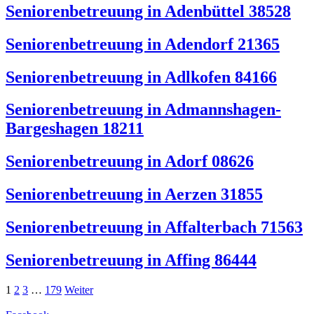
Seniorenbetreuung in Adenbüttel 38528
Seniorenbetreuung in Adendorf 21365
Seniorenbetreuung in Adlkofen 84166
Seniorenbetreuung in Admannshagen-
Bargeshagen 18211
Seniorenbetreuung in Adorf 08626
Seniorenbetreuung in Aerzen 31855
Seniorenbetreuung in Affalterbach 71563
Seniorenbetreuung in Affing 86444
1
2
3
…
179
Weiter