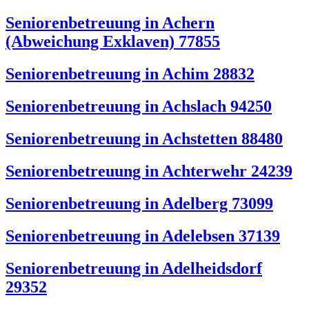
Seniorenbetreuung in Achern
(Abweichung Exklaven) 77855
Seniorenbetreuung in Achim 28832
Seniorenbetreuung in Achslach 94250
Seniorenbetreuung in Achstetten 88480
Seniorenbetreuung in Achterwehr 24239
Seniorenbetreuung in Adelberg 73099
Seniorenbetreuung in Adelebsen 37139
Seniorenbetreuung in Adelheidsdorf
29352