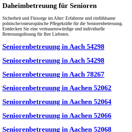
Daheimbetreuung für Senioren
Sicherheit und Fürsorge im Alter: Erfahrene und einfühlsame
polnische/osteuropäische Pflegekräfte für die Seniorenbetreuung.
Entdecken Sie eine vertrauenswürdige und individuelle
Betreuungslösung für Ihre Liebsten.
Seniorenbetreuung in Aach 54298
Seniorenbetreuung in Aach 54298
Seniorenbetreuung in Aach 78267
Seniorenbetreuung in Aachen 52062
Seniorenbetreuung in Aachen 52064
Seniorenbetreuung in Aachen 52066
Seniorenbetreuung in Aachen 52068