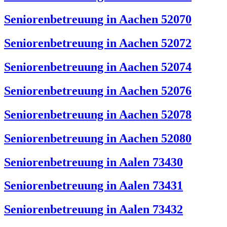
Seniorenbetreuung in Aachen 52070
Seniorenbetreuung in Aachen 52072
Seniorenbetreuung in Aachen 52074
Seniorenbetreuung in Aachen 52076
Seniorenbetreuung in Aachen 52078
Seniorenbetreuung in Aachen 52080
Seniorenbetreuung in Aalen 73430
Seniorenbetreuung in Aalen 73431
Seniorenbetreuung in Aalen 73432