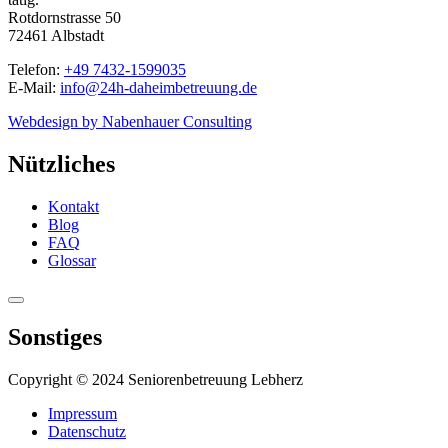
Rotdornstrasse 50
72461 Albstadt
Telefon:
+49 7432-1599035
E-Mail:
info@24h-daheimbetreuung.de
Webdesign by Nabenhauer Consulting
Nützliches
Kontakt
Blog
FAQ
Glossar
Sonstiges
Copyright © 2024 Seniorenbetreuung Lebherz
Impressum
Datenschutz