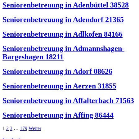
Seniorenbetreuung in Adenbüttel 38528
Seniorenbetreuung in Adendorf 21365
Seniorenbetreuung in Adlkofen 84166
Seniorenbetreuung in Admannshagen-
Bargeshagen 18211
Seniorenbetreuung in Adorf 08626
Seniorenbetreuung in Aerzen 31855
Seniorenbetreuung in Affalterbach 71563
Seniorenbetreuung in Affing 86444
1
2
3
…
179
Weiter