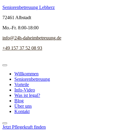
Seniorenbetreuung Lebherz
72461 Albstadt
Mo.-Fr. 8:00-18:00
info@24h-daheimbetreuung.de
+49 157 37 52 08 93
Willkommen
Seniorenbetreuung
Vorteile
Info-Video
Was ist legal?
Blog
Über uns
Kontakt
Jetzt Pflegekraft finden