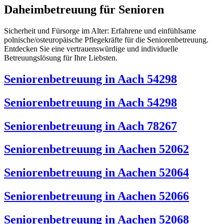
Daheimbetreuung für Senioren
Sicherheit und Fürsorge im Alter: Erfahrene und einfühlsame
polnische/osteuropäische Pflegekräfte für die Seniorenbetreuung.
Entdecken Sie eine vertrauenswürdige und individuelle
Betreuungslösung für Ihre Liebsten.
Seniorenbetreuung in Aach 54298
Seniorenbetreuung in Aach 54298
Seniorenbetreuung in Aach 78267
Seniorenbetreuung in Aachen 52062
Seniorenbetreuung in Aachen 52064
Seniorenbetreuung in Aachen 52066
Seniorenbetreuung in Aachen 52068