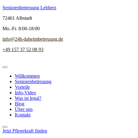
Seniorenbetreuung Lebherz
72461 Albstadt
Mo.-Fr. 8:00-18:00
info@24h-daheimbetreuung.de
+49 157 37 52 08 93
Willkommen
Seniorenbetreuung
Vorteile
Info-Video
Was ist legal?
Blog
Über uns
Kontakt
Jetzt Pflegekraft finden