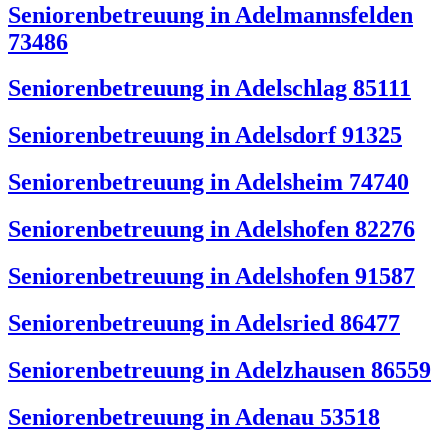
Seniorenbetreuung in Adelmannsfelden
73486
Seniorenbetreuung in Adelschlag 85111
Seniorenbetreuung in Adelsdorf 91325
Seniorenbetreuung in Adelsheim 74740
Seniorenbetreuung in Adelshofen 82276
Seniorenbetreuung in Adelshofen 91587
Seniorenbetreuung in Adelsried 86477
Seniorenbetreuung in Adelzhausen 86559
Seniorenbetreuung in Adenau 53518