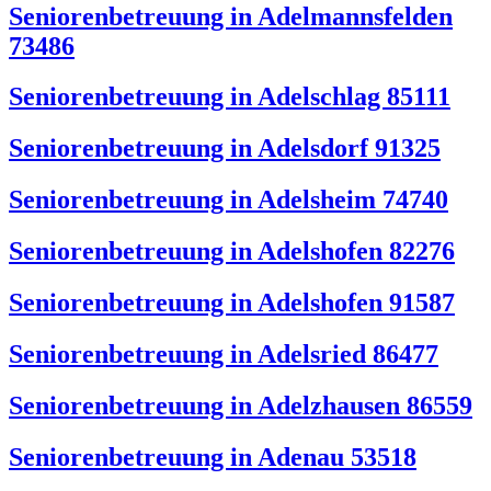
Seniorenbetreuung in Adelmannsfelden
73486
Seniorenbetreuung in Adelschlag 85111
Seniorenbetreuung in Adelsdorf 91325
Seniorenbetreuung in Adelsheim 74740
Seniorenbetreuung in Adelshofen 82276
Seniorenbetreuung in Adelshofen 91587
Seniorenbetreuung in Adelsried 86477
Seniorenbetreuung in Adelzhausen 86559
Seniorenbetreuung in Adenau 53518