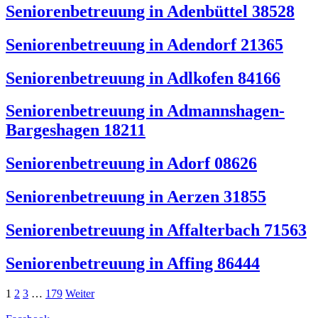
Seniorenbetreuung in Adenbüttel 38528
Seniorenbetreuung in Adendorf 21365
Seniorenbetreuung in Adlkofen 84166
Seniorenbetreuung in Admannshagen-
Bargeshagen 18211
Seniorenbetreuung in Adorf 08626
Seniorenbetreuung in Aerzen 31855
Seniorenbetreuung in Affalterbach 71563
Seniorenbetreuung in Affing 86444
1
2
3
…
179
Weiter