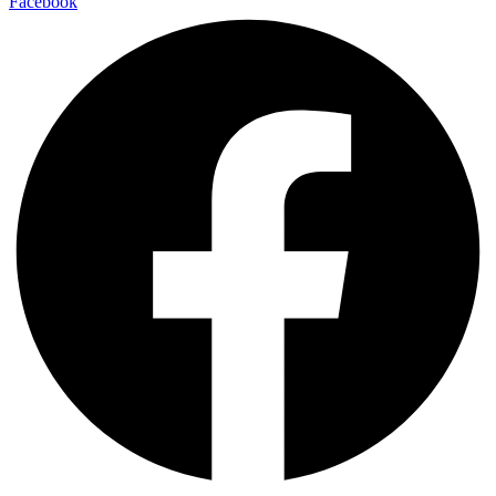
Facebook