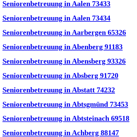
Seniorenbetreuung in Aalen 73433
Seniorenbetreuung in Aalen 73434
Seniorenbetreuung in Aarbergen 65326
Seniorenbetreuung in Abenberg 91183
Seniorenbetreuung in Abensberg 93326
Seniorenbetreuung in Absberg 91720
Seniorenbetreuung in Abstatt 74232
Seniorenbetreuung in Abtsgmünd 73453
Seniorenbetreuung in Abtsteinach 69518
Seniorenbetreuung in Achberg 88147