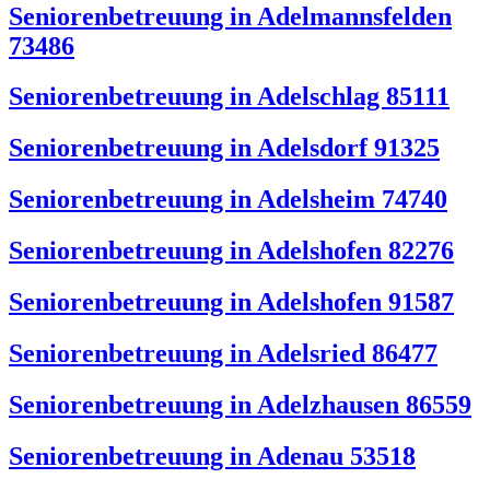
Seniorenbetreuung in Adelmannsfelden
73486
Seniorenbetreuung in Adelschlag 85111
Seniorenbetreuung in Adelsdorf 91325
Seniorenbetreuung in Adelsheim 74740
Seniorenbetreuung in Adelshofen 82276
Seniorenbetreuung in Adelshofen 91587
Seniorenbetreuung in Adelsried 86477
Seniorenbetreuung in Adelzhausen 86559
Seniorenbetreuung in Adenau 53518