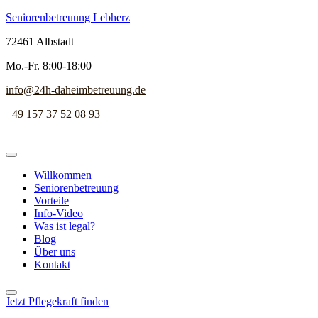
Seniorenbetreuung Lebherz
72461 Albstadt
Mo.-Fr. 8:00-18:00
info@24h-daheimbetreuung.de
+49 157 37 52 08 93
Willkommen
Seniorenbetreuung
Vorteile
Info-Video
Was ist legal?
Blog
Über uns
Kontakt
Jetzt Pflegekraft finden