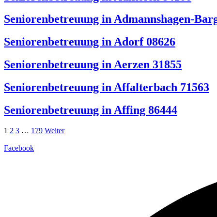
Seniorenbetreuung in Admannshagen-Barg
Seniorenbetreuung in Adorf 08626
Seniorenbetreuung in Aerzen 31855
Seniorenbetreuung in Affalterbach 71563
Seniorenbetreuung in Affing 86444
1
2
3
…
179
Weiter
Facebook