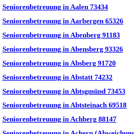
Seniorenbetreuung in Aalen 73434
Seniorenbetreuung in Aarbergen 65326
Seniorenbetreuung in Abenberg 91183
Seniorenbetreuung in Abensberg 93326
Seniorenbetreuung in Absberg 91720
Seniorenbetreuung in Abstatt 74232
Seniorenbetreuung in Abtsgmünd 73453
Seniorenbetreuung in Abtsteinach 69518
Seniorenbetreuung in Achberg 88147
Seniorenbetreuung in Achern (Abweichung