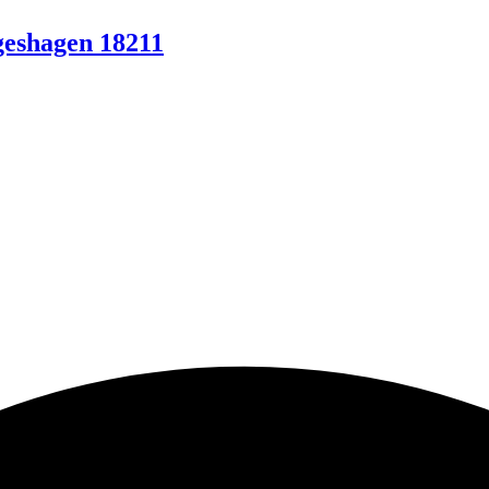
eshagen 18211