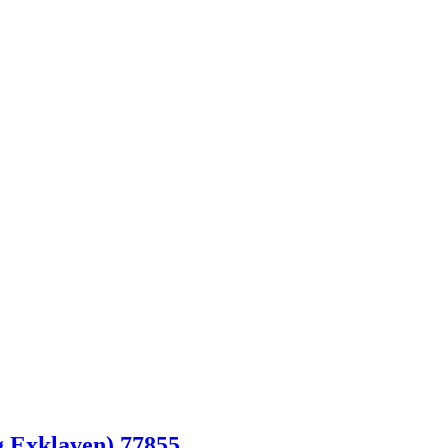
 Exklaven) 77855