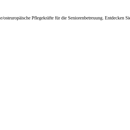
e/osteuropäische Pflegekräfte für die Seniorenbetreuung. Entdecken Si