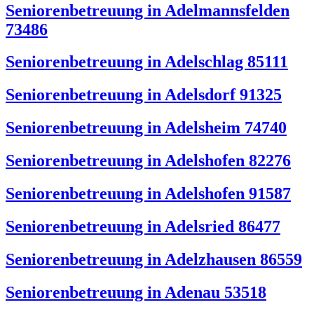
Seniorenbetreuung in Adelmannsfelden
73486
Seniorenbetreuung in Adelschlag 85111
Seniorenbetreuung in Adelsdorf 91325
Seniorenbetreuung in Adelsheim 74740
Seniorenbetreuung in Adelshofen 82276
Seniorenbetreuung in Adelshofen 91587
Seniorenbetreuung in Adelsried 86477
Seniorenbetreuung in Adelzhausen 86559
Seniorenbetreuung in Adenau 53518