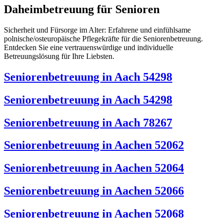
Daheimbetreuung für Senioren
Sicherheit und Fürsorge im Alter: Erfahrene und einfühlsame
polnische/osteuropäische Pflegekräfte für die Seniorenbetreuung.
Entdecken Sie eine vertrauenswürdige und individuelle
Betreuungslösung für Ihre Liebsten.
Seniorenbetreuung in Aach 54298
Seniorenbetreuung in Aach 54298
Seniorenbetreuung in Aach 78267
Seniorenbetreuung in Aachen 52062
Seniorenbetreuung in Aachen 52064
Seniorenbetreuung in Aachen 52066
Seniorenbetreuung in Aachen 52068