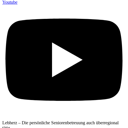
Youtube
Lebherz – Die persönliche Seniorenbetreuung auch überregional
tätig.