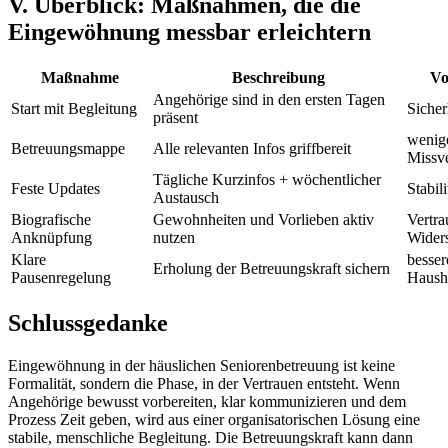
V. Überblick: Maßnahmen, die die
Eingewöhnung messbar erleichtern
Maßnahme
Beschreibung
Vo
Angehörige sind in den ersten Tagen
Start mit Begleitung
Sicher
präsent
wenig
Betreuungsmappe
Alle relevanten Infos griffbereit
Missve
Tägliche Kurzinfos + wöchentlicher
Feste Updates
Stabil
Austausch
Biografische
Gewohnheiten und Vorlieben aktiv
Vertra
Anknüpfung
nutzen
Wider
Klare
besse
Erholung der Betreuungskraft sichern
Pausenregelung
Haush
Schlussgedanke
Eingewöhnung in der häuslichen Seniorenbetreuung ist keine
Formalität, sondern die Phase, in der Vertrauen entsteht. Wenn
Angehörige bewusst vorbereiten, klar kommunizieren und dem
Prozess Zeit geben, wird aus einer organisatorischen Lösung eine
stabile, menschliche Begleitung. Die Betreuungskraft kann dann