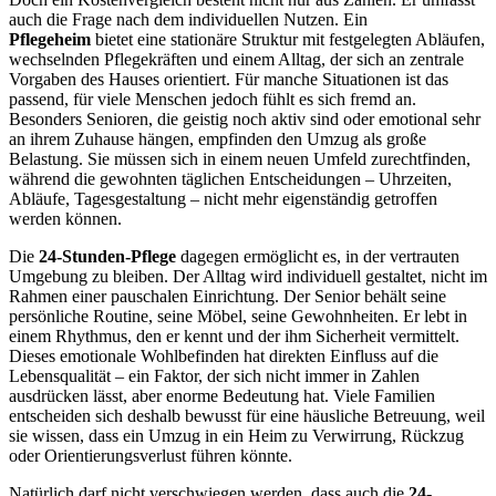
auch die Frage nach dem individuellen Nutzen. Ein
Pflegeheim
bietet eine stationäre Struktur mit festgelegten Abläufen,
wechselnden Pflegekräften und einem Alltag, der sich an zentrale
Vorgaben des Hauses orientiert. Für manche Situationen ist das
passend, für viele Menschen jedoch fühlt es sich fremd an.
Besonders Senioren, die geistig noch aktiv sind oder emotional sehr
an ihrem Zuhause hängen, empfinden den Umzug als große
Belastung. Sie müssen sich in einem neuen Umfeld zurechtfinden,
während die gewohnten täglichen Entscheidungen – Uhrzeiten,
Abläufe, Tagesgestaltung – nicht mehr eigenständig getroffen
werden können.
Die
24-Stunden-Pflege
dagegen ermöglicht es, in der vertrauten
Umgebung zu bleiben. Der Alltag wird individuell gestaltet, nicht im
Rahmen einer pauschalen Einrichtung. Der Senior behält seine
persönliche Routine, seine Möbel, seine Gewohnheiten. Er lebt in
einem Rhythmus, den er kennt und der ihm Sicherheit vermittelt.
Dieses emotionale Wohlbefinden hat direkten Einfluss auf die
Lebensqualität – ein Faktor, der sich nicht immer in Zahlen
ausdrücken lässt, aber enorme Bedeutung hat. Viele Familien
entscheiden sich deshalb bewusst für eine häusliche Betreuung, weil
sie wissen, dass ein Umzug in ein Heim zu Verwirrung, Rückzug
oder Orientierungsverlust führen könnte.
Natürlich darf nicht verschwiegen werden, dass auch die
24-