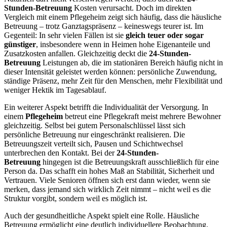
Stunden-Betreuung
Kosten verursacht. Doch im direkten
Vergleich mit einem Pflegeheim zeigt sich häufig, dass die häusliche
Betreuung – trotz Ganztagspräsenz – keineswegs teurer ist. Im
Gegenteil: In sehr vielen Fällen ist sie
gleich teuer oder sogar
günstiger
, insbesondere wenn in Heimen hohe Eigenanteile und
Zusatzkosten anfallen. Gleichzeitig deckt die
24-Stunden-
Betreuung
Leistungen ab, die im stationären Bereich häufig nicht in
dieser Intensität geleistet werden können: persönliche Zuwendung,
ständige Präsenz, mehr Zeit für den Menschen, mehr Flexibilität und
weniger Hektik im Tagesablauf.
Ein weiterer Aspekt betrifft die Individualität der Versorgung. In
einem
Pflegeheim
betreut eine Pflegekraft meist mehrere Bewohner
gleichzeitig. Selbst bei gutem Personalschlüssel lässt sich
persönliche Betreuung nur eingeschränkt realisieren. Die
Betreuungszeit verteilt sich, Pausen und Schichtwechsel
unterbrechen den Kontakt. Bei der
24-Stunden-
Betreuung
hingegen ist die Betreuungskraft ausschließlich für eine
Person da. Das schafft ein hohes Maß an Stabilität, Sicherheit und
Vertrauen. Viele Senioren öffnen sich erst dann wieder, wenn sie
merken, dass jemand sich wirklich Zeit nimmt – nicht weil es die
Struktur vorgibt, sondern weil es möglich ist.
Auch der gesundheitliche Aspekt spielt eine Rolle. Häusliche
Betreuung ermöglicht eine deutlich individuellere Beobachtung.