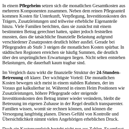
In einem
Pflegeheim
setzen sich die monatlichen Gesamtkosten aus
mehreren Komponenten zusammen. Neben dem reinen Pflegeanteil
kommen Kosten für Unterkunft, Verpflegung, Investitionskosten des
Trägers, Zusatzleistungen und teilweise erhebliche Eigenanteile
hinzu. Viele Familien berichten, dass sie zunächst mit einem
bestimmten Betrag gerechnet hatten, später jedoch feststellen
mussten, dass die tatsächliche finanzielle Belastung aufgrund
verschiedener Zusatzposten deutlich höher ausfiel. Gerade bei
Pflegegraden ab Stufe 3 steigen die monatlichen Kosten spürbar. In
städtischen Regionen erreichen sie häufig Summen, die deutlich
über den ursprünglichen Erwartungen liegen. Nicht selten entstehen
Belastungen, die dauerhaft kaum tragbar sind.
Im Vergleich dazu wirkt die finanzielle Struktur der
24-Stunden-
Betreuung
oft klarer. Der wichtigste Vorteil: Die monatlichen
Kosten bewegen sich meist in einem stabilen Rahmen, der im
Voraus gut kalkulierbar ist. Während in einem Heim Positionen wie
Zusatzleistungen, höhere Pflegegrade oder steigende
Investitionskosten den Betrag immer wieder verändern, bleibt die
Betreuung im eigenen Zuhause in der Regel deutlich transparenter.
Familien wissen, womit sie rechnen können, und können die
Versorgung langfristig planen. Dieses Gefühl von Kontrolle und
Übersichtlichkeit nimmt vielen Angehörigen erheblichen Druck.
Doch ein Kostenvergleich besteht nicht nur aus Zahlen. Er umfasst