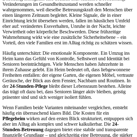
Veränderungen im Gesundheitszustand werden schneller
wahrgenommen, weil dieselbe Betreuungskraft den Menschen über
einen längeren Zeitraum begleitet. Kleine Signale, die in einer
Einrichtung leicht übersehen werden, fallen im häuslichen Umfeld
eher auf: verändertes Essverhalten, Unruhe in der Nacht, leichte
Verwirrtheit oder körperliche Beschwerden. Diese frühzeitige
Wahrnehmung wirkt wie eine zusätzliche Sicherheitsebene – ein
Vorteil, den viele Familien erst im Alltag richtig zu schätzen wissen.
Häufig unterschätzt: Die emotionale Komponente. Ein Umzug ins
Heim kann das Gefühl von Kontrolle, Selbstwert und Identität bei
Senioren beeinträchtigen. Viele Menschen haben Jahrzehnte in
ihrem Zuhause gelebt. Ein Heim bedeutet oft, dass liebgewonnene
Freiheiten entfallen: der eigene Garten, die eigenen Möbel, vertraute
Geräusche, der Blick aus dem Fenster, Nachbarn und Routinen. In
der
24-Stunden-Pflege
bleibt dieser Lebensraum bestehen. Alleine
das trägt oft dazu bei, dass Senioren länger aktiv bleiben, geistig
präsenter sind und sich weniger isoliert fühlen.
Wenn Familien beide Varianten miteinander vergleichen, entsteht
häufig ein überraschend klares Bild. Die Kosten für ein
Pflegeheim
wirken auf den ersten Blick strukturiert, entpuppen sich
aber im Alltag als komplex und schwer kalkulierbar. Die
24-
Stunden-Betreuung
dagegen bietet eine stabile und transparente
finanzielle Grundlage – und gleichzeitig eine Betreuung, die stärker