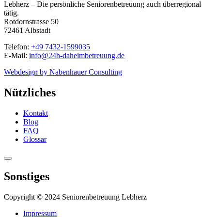
Lebherz – Die persönliche Seniorenbetreuung auch überregional
tätig.
Rotdornstrasse 50
72461 Albstadt
Telefon:
+49 7432-1599035
E-Mail:
info@24h-daheimbetreuung.de
Webdesign by Nabenhauer Consulting
Nützliches
Kontakt
Blog
FAQ
Glossar
Sonstiges
Copyright © 2024 Seniorenbetreuung Lebherz
Impressum