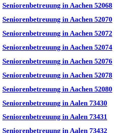
Seniorenbetreuung in Aachen 52068
Seniorenbetreuung in Aachen 52070
Seniorenbetreuung in Aachen 52072
Seniorenbetreuung in Aachen 52074
Seniorenbetreuung in Aachen 52076
Seniorenbetreuung in Aachen 52078
Seniorenbetreuung in Aachen 52080
Seniorenbetreuung in Aalen 73430
Seniorenbetreuung in Aalen 73431
Seniorenbetreuung in Aalen 73432