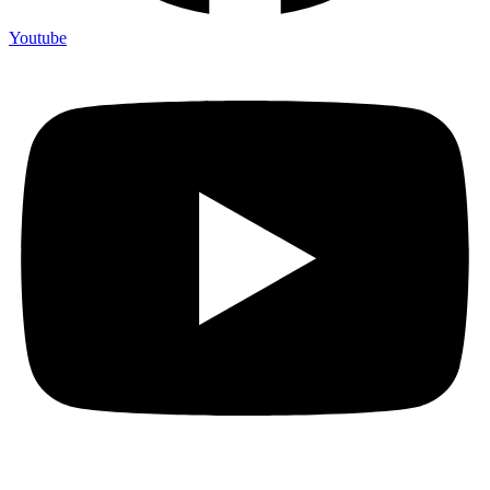
Youtube