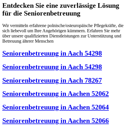
Entdecken Sie eine zuverlässige Lösung
für die Seniorenbetreuung
Wir vermitteln erfahrene polnische/osteuropäische Pflegekräfte, die
sich liebevoll um Ihre Angehörigen kümmern. Erfahren Sie mehr
über unsere qualifizierten Dienstleistungen zur Unterstützung und
Betreuung älterer Menschen
Seniorenbetreuung in Aach 54298
Seniorenbetreuung in Aach 54298
Seniorenbetreuung in Aach 78267
Seniorenbetreuung in Aachen 52062
Seniorenbetreuung in Aachen 52064
Seniorenbetreuung in Aachen 52066