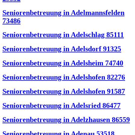
Seniorenbetreuung in Adelmannsfelden
73486
Seniorenbetreuung in Adelschlag 85111
Seniorenbetreuung in Adelsdorf 91325
Seniorenbetreuung in Adelsheim 74740
Seniorenbetreuung in Adelshofen 82276
Seniorenbetreuung in Adelshofen 91587
Seniorenbetreuung in Adelsried 86477
Seniorenbetreuung in Adelzhausen 86559
Seniorenbetreuung in Adenau 53518