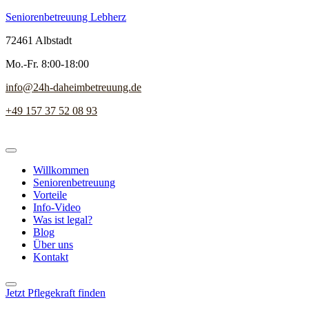
Seniorenbetreuung Lebherz
72461 Albstadt
Mo.-Fr. 8:00-18:00
info@24h-daheimbetreuung.de
+49 157 37 52 08 93
Willkommen
Seniorenbetreuung
Vorteile
Info-Video
Was ist legal?
Blog
Über uns
Kontakt
Jetzt Pflegekraft finden