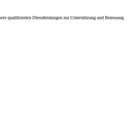
sere qualifizierten Dienstleistungen zur Unterstützung und Betreuung