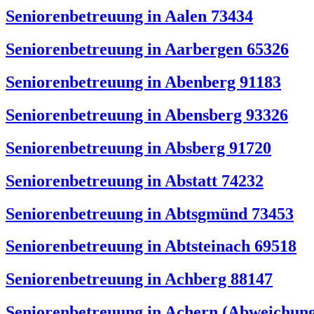
Seniorenbetreuung in Aalen 73434
Seniorenbetreuung in Aarbergen 65326
Seniorenbetreuung in Abenberg 91183
Seniorenbetreuung in Abensberg 93326
Seniorenbetreuung in Absberg 91720
Seniorenbetreuung in Abstatt 74232
Seniorenbetreuung in Abtsgmünd 73453
Seniorenbetreuung in Abtsteinach 69518
Seniorenbetreuung in Achberg 88147
Seniorenbetreuung in Achern (Abweichung