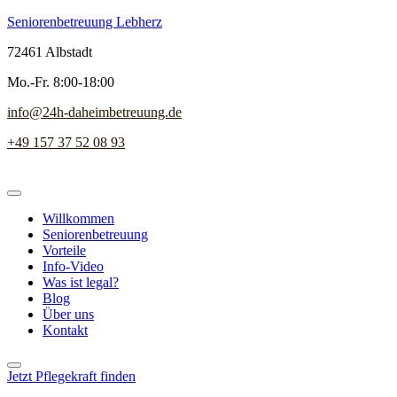
Seniorenbetreuung Lebherz
72461 Albstadt
Mo.-Fr. 8:00-18:00
info@24h-daheimbetreuung.de
+49 157 37 52 08 93
Willkommen
Seniorenbetreuung
Vorteile
Info-Video
Was ist legal?
Blog
Über uns
Kontakt
Jetzt Pflegekraft finden