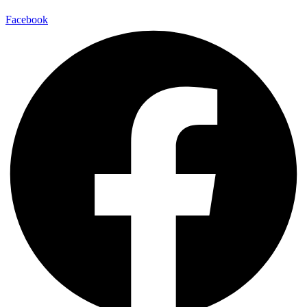
Facebook