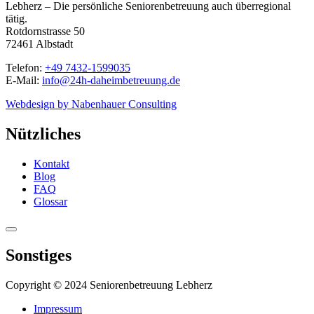
Lebherz – Die persönliche Seniorenbetreuung auch überregional
tätig.
Rotdornstrasse 50
72461 Albstadt
Telefon:
+49 7432-1599035
E-Mail:
info@24h-daheimbetreuung.de
Webdesign by Nabenhauer Consulting
Nützliches
Kontakt
Blog
FAQ
Glossar
Sonstiges
Copyright © 2024 Seniorenbetreuung Lebherz
Impressum