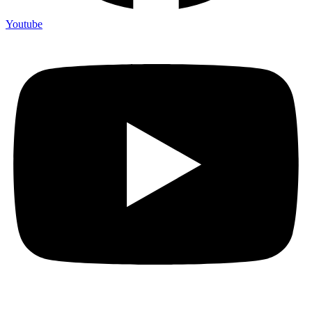
Youtube