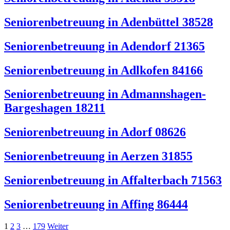
Seniorenbetreuung in Adenbüttel 38528
Seniorenbetreuung in Adendorf 21365
Seniorenbetreuung in Adlkofen 84166
Seniorenbetreuung in Admannshagen-
Bargeshagen 18211
Seniorenbetreuung in Adorf 08626
Seniorenbetreuung in Aerzen 31855
Seniorenbetreuung in Affalterbach 71563
Seniorenbetreuung in Affing 86444
1
2
3
…
179
Weiter