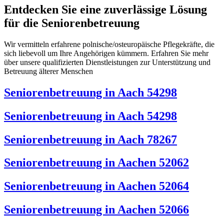
Entdecken Sie eine zuverlässige Lösung
für die Seniorenbetreuung
Wir vermitteln erfahrene polnische/osteuropäische Pflegekräfte, die
sich liebevoll um Ihre Angehörigen kümmern. Erfahren Sie mehr
über unsere qualifizierten Dienstleistungen zur Unterstützung und
Betreuung älterer Menschen
Seniorenbetreuung in Aach 54298
Seniorenbetreuung in Aach 54298
Seniorenbetreuung in Aach 78267
Seniorenbetreuung in Aachen 52062
Seniorenbetreuung in Aachen 52064
Seniorenbetreuung in Aachen 52066