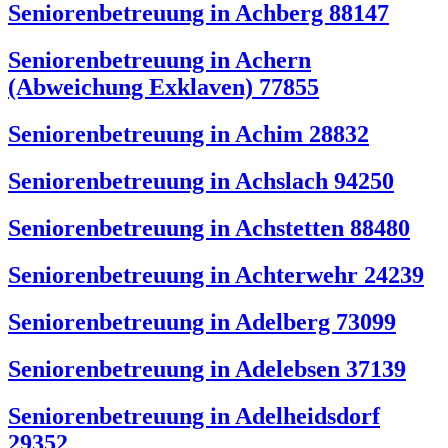
Seniorenbetreuung in Achberg 88147
Seniorenbetreuung in Achern
(Abweichung Exklaven) 77855
Seniorenbetreuung in Achim 28832
Seniorenbetreuung in Achslach 94250
Seniorenbetreuung in Achstetten 88480
Seniorenbetreuung in Achterwehr 24239
Seniorenbetreuung in Adelberg 73099
Seniorenbetreuung in Adelebsen 37139
Seniorenbetreuung in Adelheidsdorf
29352