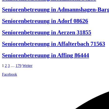
Seniorenbetreuung in Admannshagen-Barg
Seniorenbetreuung in Adorf 08626
Seniorenbetreuung in Aerzen 31855
Seniorenbetreuung in Affalterbach 71563
Seniorenbetreuung in Affing 86444
1
2
3
…
179
Weiter
Facebook