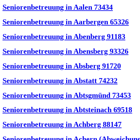
Seniorenbetreuung in Aalen 73434
Seniorenbetreuung in Aarbergen 65326
Seniorenbetreuung in Abenberg 91183
Seniorenbetreuung in Abensberg 93326
Seniorenbetreuung in Absberg 91720
Seniorenbetreuung in Abstatt 74232
Seniorenbetreuung in Abtsgmünd 73453
Seniorenbetreuung in Abtsteinach 69518
Seniorenbetreuung in Achberg 88147
Seniorenbetreuung in Achern (Abweichung