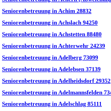
Seniorenbetreuung in Achim 28832
Seniorenbetreuung in Achslach 94250
Seniorenbetreuung in Achstetten 88480
Seniorenbetreuung in Achterwehr 24239
Seniorenbetreuung in Adelberg 73099
Seniorenbetreuung in Adelebsen 37139
Seniorenbetreuung in Adelheidsdorf 29352
Seniorenbetreuung in Adelmannsfelden 73
Seniorenbetreuung in Adelschlag 85111