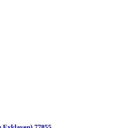
 Exklaven) 77855