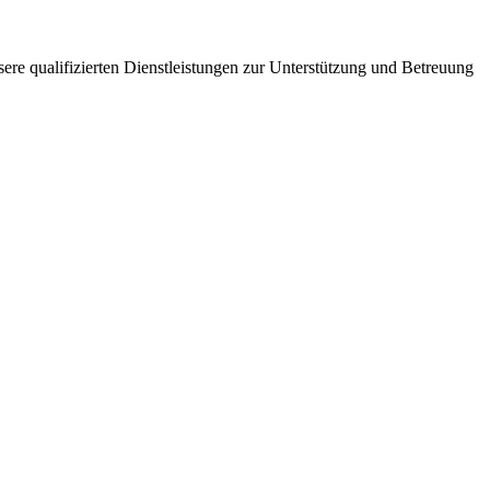
sere qualifizierten Dienstleistungen zur Unterstützung und Betreuung