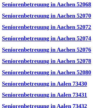
Seniorenbetreuung in Aachen 52068
Seniorenbetreuung in Aachen 52070
Seniorenbetreuung in Aachen 52072
Seniorenbetreuung in Aachen 52074
Seniorenbetreuung in Aachen 52076
Seniorenbetreuung in Aachen 52078
Seniorenbetreuung in Aachen 52080
Seniorenbetreuung in Aalen 73430
Seniorenbetreuung in Aalen 73431
Seniorenbetreuung in Aalen 73432