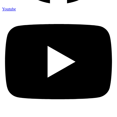
Youtube