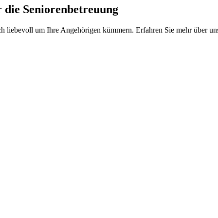
r die Seniorenbetreuung
sich liebevoll um Ihre Angehörigen kümmern. Erfahren Sie mehr über un