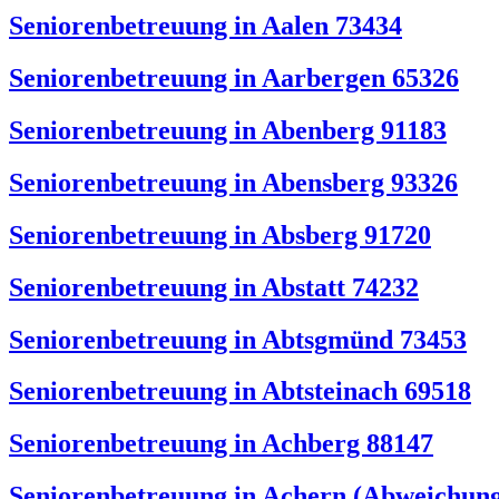
Seniorenbetreuung in Aalen 73434
Seniorenbetreuung in Aarbergen 65326
Seniorenbetreuung in Abenberg 91183
Seniorenbetreuung in Abensberg 93326
Seniorenbetreuung in Absberg 91720
Seniorenbetreuung in Abstatt 74232
Seniorenbetreuung in Abtsgmünd 73453
Seniorenbetreuung in Abtsteinach 69518
Seniorenbetreuung in Achberg 88147
Seniorenbetreuung in Achern (Abweichung