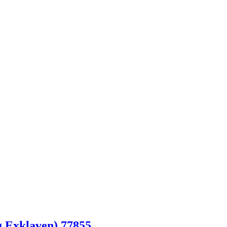
 Exklaven) 77855