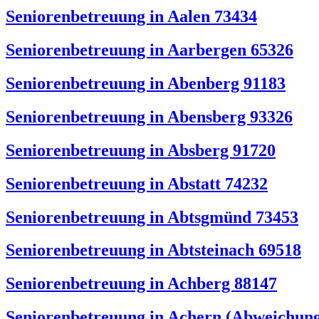
Seniorenbetreuung in Aalen 73434
Seniorenbetreuung in Aarbergen 65326
Seniorenbetreuung in Abenberg 91183
Seniorenbetreuung in Abensberg 93326
Seniorenbetreuung in Absberg 91720
Seniorenbetreuung in Abstatt 74232
Seniorenbetreuung in Abtsgmünd 73453
Seniorenbetreuung in Abtsteinach 69518
Seniorenbetreuung in Achberg 88147
Seniorenbetreuung in Achern (Abweichung