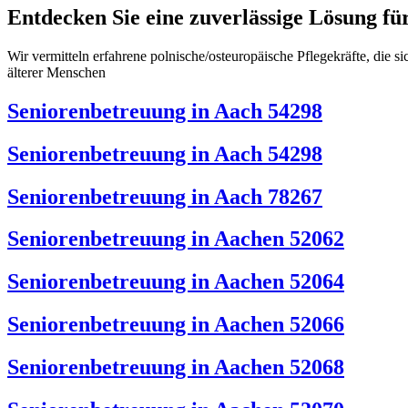
Entdecken Sie eine zuverlässige Lösung fü
Wir vermitteln erfahrene polnische/osteuropäische Pflegekräfte, die 
älterer Menschen
Seniorenbetreuung in Aach 54298
Seniorenbetreuung in Aach 54298
Seniorenbetreuung in Aach 78267
Seniorenbetreuung in Aachen 52062
Seniorenbetreuung in Aachen 52064
Seniorenbetreuung in Aachen 52066
Seniorenbetreuung in Aachen 52068