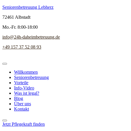
Seniorenbetreuung Lebherz
72461 Albstadt
Mo.-Fr. 8:00-18:00
info@24h-daheimbetreuung.de
+49 157 37 52 08 93
Willkommen
Seniorenbetreuung
Vorteile
Info-Video
Was ist legal?
Blog
Über uns
Kontakt
Jetzt Pflegekraft finden