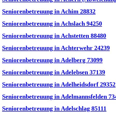
Seniorenbetreuung in Achim 28832
Seniorenbetreuung in Achslach 94250
Seniorenbetreuung in Achstetten 88480
Seniorenbetreuung in Achterwehr 24239
Seniorenbetreuung in Adelberg 73099
Seniorenbetreuung in Adelebsen 37139
Seniorenbetreuung in Adelheidsdorf 29352
Seniorenbetreuung in Adelmannsfelden 73
Seniorenbetreuung in Adelschlag 85111