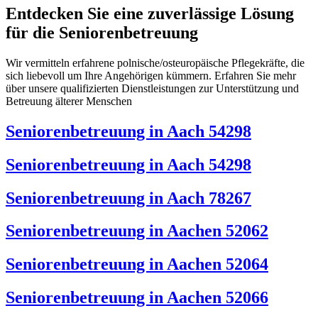
Entdecken Sie eine zuverlässige Lösung
für die Seniorenbetreuung
Wir vermitteln erfahrene polnische/osteuropäische Pflegekräfte, die
sich liebevoll um Ihre Angehörigen kümmern. Erfahren Sie mehr
über unsere qualifizierten Dienstleistungen zur Unterstützung und
Betreuung älterer Menschen
Seniorenbetreuung in Aach 54298
Seniorenbetreuung in Aach 54298
Seniorenbetreuung in Aach 78267
Seniorenbetreuung in Aachen 52062
Seniorenbetreuung in Aachen 52064
Seniorenbetreuung in Aachen 52066