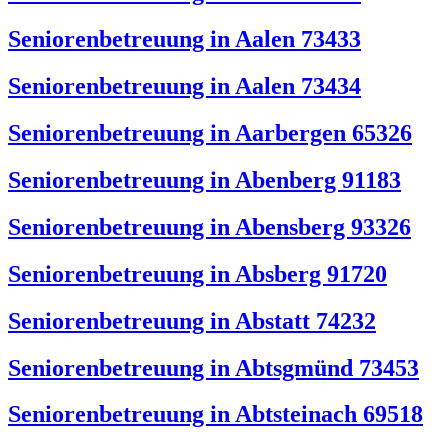
Seniorenbetreuung in Aalen 73433
Seniorenbetreuung in Aalen 73434
Seniorenbetreuung in Aarbergen 65326
Seniorenbetreuung in Abenberg 91183
Seniorenbetreuung in Abensberg 93326
Seniorenbetreuung in Absberg 91720
Seniorenbetreuung in Abstatt 74232
Seniorenbetreuung in Abtsgmünd 73453
Seniorenbetreuung in Abtsteinach 69518