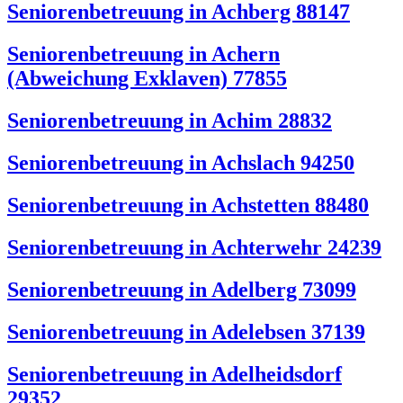
Seniorenbetreuung in Achberg 88147
Seniorenbetreuung in Achern
(Abweichung Exklaven) 77855
Seniorenbetreuung in Achim 28832
Seniorenbetreuung in Achslach 94250
Seniorenbetreuung in Achstetten 88480
Seniorenbetreuung in Achterwehr 24239
Seniorenbetreuung in Adelberg 73099
Seniorenbetreuung in Adelebsen 37139
Seniorenbetreuung in Adelheidsdorf
29352