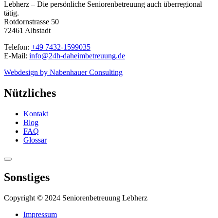
Lebherz – Die persönliche Seniorenbetreuung auch überregional
tätig.
Rotdornstrasse 50
72461 Albstadt
Telefon:
+49 7432-1599035
E-Mail:
info@24h-daheimbetreuung.de
Webdesign by Nabenhauer Consulting
Nützliches
Kontakt
Blog
FAQ
Glossar
Sonstiges
Copyright © 2024 Seniorenbetreuung Lebherz
Impressum