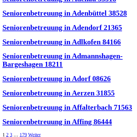
Seniorenbetreuung in Adenbüttel 38528
Seniorenbetreuung in Adendorf 21365
Seniorenbetreuung in Adlkofen 84166
Seniorenbetreuung in Admannshagen-
Bargeshagen 18211
Seniorenbetreuung in Adorf 08626
Seniorenbetreuung in Aerzen 31855
Seniorenbetreuung in Affalterbach 71563
Seniorenbetreuung in Affing 86444
1
2
3
…
179
Weiter