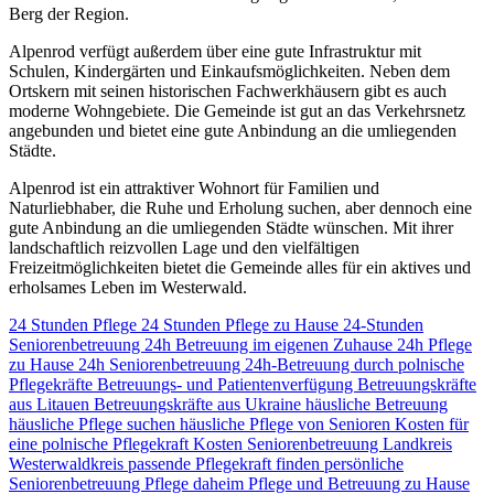
Berg der Region.
Alpenrod verfügt außerdem über eine gute Infrastruktur mit
Schulen, Kindergärten und Einkaufsmöglichkeiten. Neben dem
Ortskern mit seinen historischen Fachwerkhäusern gibt es auch
moderne Wohngebiete. Die Gemeinde ist gut an das Verkehrsnetz
angebunden und bietet eine gute Anbindung an die umliegenden
Städte.
Alpenrod ist ein attraktiver Wohnort für Familien und
Naturliebhaber, die Ruhe und Erholung suchen, aber dennoch eine
gute Anbindung an die umliegenden Städte wünschen. Mit ihrer
landschaftlich reizvollen Lage und den vielfältigen
Freizeitmöglichkeiten bietet die Gemeinde alles für ein aktives und
erholsames Leben im Westerwald.
24 Stunden Pflege
24 Stunden Pflege zu Hause
24-Stunden
Seniorenbetreuung
24h Betreuung im eigenen Zuhause
24h Pflege
zu Hause
24h Seniorenbetreuung
24h-Betreuung durch polnische
Pflegekräfte
Betreuungs- und Patientenverfügung
Betreuungskräfte
aus Litauen
Betreuungskräfte aus Ukraine
häusliche Betreuung
häusliche Pflege suchen
häusliche Pflege von Senioren
Kosten für
eine polnische Pflegekraft
Kosten Seniorenbetreuung
Landkreis
Westerwaldkreis
passende Pflegekraft finden
persönliche
Seniorenbetreuung
Pflege daheim
Pflege und Betreuung zu Hause