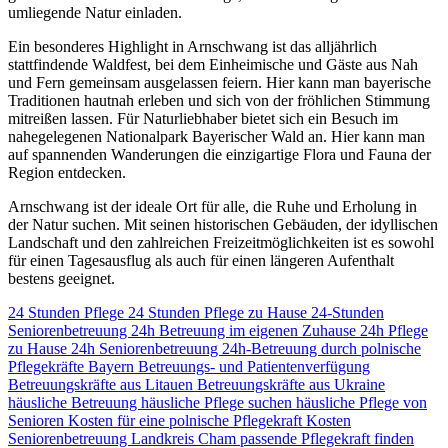
umliegende Natur einladen.
Ein besonderes Highlight in Arnschwang ist das alljährlich
stattfindende Waldfest, bei dem Einheimische und Gäste aus Nah
und Fern gemeinsam ausgelassen feiern. Hier kann man bayerische
Traditionen hautnah erleben und sich von der fröhlichen Stimmung
mitreißen lassen. Für Naturliebhaber bietet sich ein Besuch im
nahegelegenen Nationalpark Bayerischer Wald an. Hier kann man
auf spannenden Wanderungen die einzigartige Flora und Fauna der
Region entdecken.
Arnschwang ist der ideale Ort für alle, die Ruhe und Erholung in
der Natur suchen. Mit seinen historischen Gebäuden, der idyllischen
Landschaft und den zahlreichen Freizeitmöglichkeiten ist es sowohl
für einen Tagesausflug als auch für einen längeren Aufenthalt
bestens geeignet.
24 Stunden Pflege
24 Stunden Pflege zu Hause
24-Stunden
Seniorenbetreuung
24h Betreuung im eigenen Zuhause
24h Pflege
zu Hause
24h Seniorenbetreuung
24h-Betreuung durch polnische
Pflegekräfte
Bayern
Betreuungs- und Patientenverfügung
Betreuungskräfte aus Litauen
Betreuungskräfte aus Ukraine
häusliche Betreuung
häusliche Pflege suchen
häusliche Pflege von
Senioren
Kosten für eine polnische Pflegekraft
Kosten
Seniorenbetreuung
Landkreis Cham
passende Pflegekraft finden