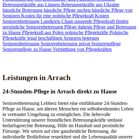
Betreuungskräfte aus Litauen
Betreuungskräfte aus Ukraine
häusliche Betreuung
häusliche Pflege suchen
häusliche Pflege von
Senioren
Kosten für eine polnische Pflegekraft
Kosten
Seniorenbetreuung
Landkreis Cham
passende Pflegekraft finden
persönliche Seniorenbetreuung
Pflege daheim
Pflege und Betreuung
zu Hause
Pflegekraft aus Polen
polnische Pflegekräfte
Polnische
Pflegekräfte legal beschäftigen
Senioren betreuen
Seniorenbetreuung
Seniorenbetreuung privat
Seniorenpflege
Seniorenpflege zu Hause
Vermittlung von Pflegekräften
Jetzt Kontakt aufnehmen
Leistungen in Arrach
24-Stunden-Pflege in Arrach direkt zu Hause
Seniorenbetreuung Lebherz bietet eine einfühlsame 24-Stunden-
Pflege zu Hause, um älteren Menschen ein selbstbestimmtes Leben
in vertrauter Umgebung zu ermöglichen. Die liebevolle
Unterstützung unserer freundlichen Betreuungskräfte umfasst
bedarfsgerechte Betreuung, Hilfe im Haushalt und persönliche
Fürsorge. Wir setzen auf eine ganzheitliche Betreuung, die
individuelle Bedürfnisse respektiert und die Lebensqualität unserer