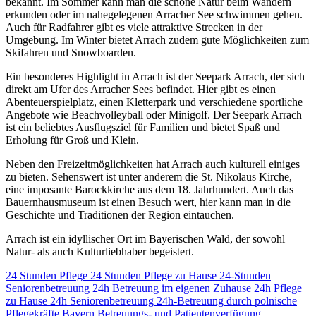
bekannt. Im Sommer kann man die schöne Natur beim Wandern
erkunden oder im nahegelegenen Arracher See schwimmen gehen.
Auch für Radfahrer gibt es viele attraktive Strecken in der
Umgebung. Im Winter bietet Arrach zudem gute Möglichkeiten zum
Skifahren und Snowboarden.
Ein besonderes Highlight in Arrach ist der Seepark Arrach, der sich
direkt am Ufer des Arracher Sees befindet. Hier gibt es einen
Abenteuerspielplatz, einen Kletterpark und verschiedene sportliche
Angebote wie Beachvolleyball oder Minigolf. Der Seepark Arrach
ist ein beliebtes Ausflugsziel für Familien und bietet Spaß und
Erholung für Groß und Klein.
Neben den Freizeitmöglichkeiten hat Arrach auch kulturell einiges
zu bieten. Sehenswert ist unter anderem die St. Nikolaus Kirche,
eine imposante Barockkirche aus dem 18. Jahrhundert. Auch das
Bauernhausmuseum ist einen Besuch wert, hier kann man in die
Geschichte und Traditionen der Region eintauchen.
Arrach ist ein idyllischer Ort im Bayerischen Wald, der sowohl
Natur- als auch Kulturliebhaber begeistert.
24 Stunden Pflege
24 Stunden Pflege zu Hause
24-Stunden
Seniorenbetreuung
24h Betreuung im eigenen Zuhause
24h Pflege
zu Hause
24h Seniorenbetreuung
24h-Betreuung durch polnische
Pflegekräfte
Bayern
Betreuungs- und Patientenverfügung