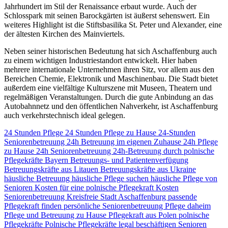
Jahrhundert im Stil der Renaissance erbaut wurde. Auch der
Schlosspark mit seinen Barockgärten ist äußerst sehenswert. Ein
weiteres Highlight ist die Stiftsbasilika St. Peter und Alexander, eine
der ältesten Kirchen des Mainviertels.
Neben seiner historischen Bedeutung hat sich Aschaffenburg auch
zu einem wichtigen Industriestandort entwickelt. Hier haben
mehrere internationale Unternehmen ihren Sitz, vor allem aus den
Bereichen Chemie, Elektronik und Maschinenbau. Die Stadt bietet
außerdem eine vielfältige Kulturszene mit Museen, Theatern und
regelmäßigen Veranstaltungen. Durch die gute Anbindung an das
Autobahnnetz und den öffentlichen Nahverkehr, ist Aschaffenburg
auch verkehrstechnisch ideal gelegen.
24 Stunden Pflege
24 Stunden Pflege zu Hause
24-Stunden
Seniorenbetreuung
24h Betreuung im eigenen Zuhause
24h Pflege
zu Hause
24h Seniorenbetreuung
24h-Betreuung durch polnische
Pflegekräfte
Bayern
Betreuungs- und Patientenverfügung
Betreuungskräfte aus Litauen
Betreuungskräfte aus Ukraine
häusliche Betreuung
häusliche Pflege suchen
häusliche Pflege von
Senioren
Kosten für eine polnische Pflegekraft
Kosten
Seniorenbetreuung
Kreisfreie Stadt Aschaffenburg
passende
Pflegekraft finden
persönliche Seniorenbetreuung
Pflege daheim
Pflege und Betreuung zu Hause
Pflegekraft aus Polen
polnische
Pflegekräfte
Polnische Pflegekräfte legal beschäftigen
Senioren