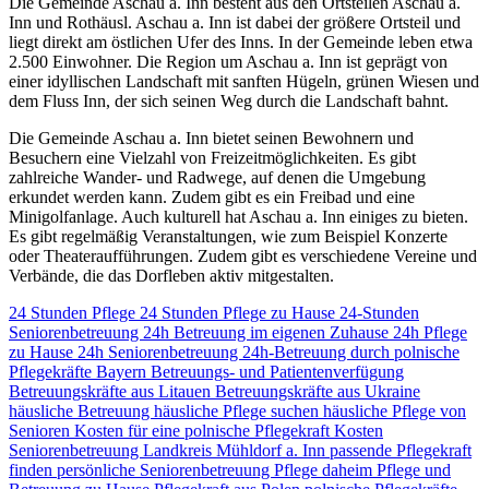
Die Gemeinde Aschau a. Inn besteht aus den Ortsteilen Aschau a.
Inn und Rothäusl. Aschau a. Inn ist dabei der größere Ortsteil und
liegt direkt am östlichen Ufer des Inns. In der Gemeinde leben etwa
2.500 Einwohner. Die Region um Aschau a. Inn ist geprägt von
einer idyllischen Landschaft mit sanften Hügeln, grünen Wiesen und
dem Fluss Inn, der sich seinen Weg durch die Landschaft bahnt.
Die Gemeinde Aschau a. Inn bietet seinen Bewohnern und
Besuchern eine Vielzahl von Freizeitmöglichkeiten. Es gibt
zahlreiche Wander- und Radwege, auf denen die Umgebung
erkundet werden kann. Zudem gibt es ein Freibad und eine
Minigolfanlage. Auch kulturell hat Aschau a. Inn einiges zu bieten.
Es gibt regelmäßig Veranstaltungen, wie zum Beispiel Konzerte
oder Theateraufführungen. Zudem gibt es verschiedene Vereine und
Verbände, die das Dorfleben aktiv mitgestalten.
24 Stunden Pflege
24 Stunden Pflege zu Hause
24-Stunden
Seniorenbetreuung
24h Betreuung im eigenen Zuhause
24h Pflege
zu Hause
24h Seniorenbetreuung
24h-Betreuung durch polnische
Pflegekräfte
Bayern
Betreuungs- und Patientenverfügung
Betreuungskräfte aus Litauen
Betreuungskräfte aus Ukraine
häusliche Betreuung
häusliche Pflege suchen
häusliche Pflege von
Senioren
Kosten für eine polnische Pflegekraft
Kosten
Seniorenbetreuung
Landkreis Mühldorf a. Inn
passende Pflegekraft
finden
persönliche Seniorenbetreuung
Pflege daheim
Pflege und