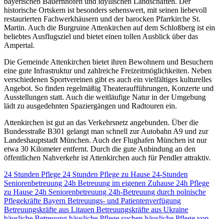
bayerischen Bauernhöfen und idyllischen Landschaften. Der
historische Ortskern ist besonders sehenswert, mit seinen liebevoll
restaurierten Fachwerkhäusern und der barocken Pfarrkirche St.
Martin. Auch die Burgruine Attenkirchen auf dem Schloßberg ist ein
beliebtes Ausflugsziel und bietet einen tollen Ausblick über das
Ampertal.
Die Gemeinde Attenkirchen bietet ihren Bewohnern und Besuchern
eine gute Infrastruktur und zahlreiche Freizeitmöglichkeiten. Neben
verschiedenen Sportvereinen gibt es auch ein vielfältiges kulturelles
Angebot. So finden regelmäßig Theateraufführungen, Konzerte und
Ausstellungen statt. Auch die weitläufige Natur in der Umgebung
lädt zu ausgedehnten Spaziergängen und Radtouren ein.
Attenkirchen ist gut an das Verkehrsnetz angebunden. Über die
Bundesstraße B301 gelangt man schnell zur Autobahn A9 und zur
Landeshauptstadt München. Auch der Flughafen München ist nur
etwa 30 Kilometer entfernt. Durch die gute Anbindung an den
öffentlichen Nahverkehr ist Attenkirchen auch für Pendler attraktiv.
24 Stunden Pflege
24 Stunden Pflege zu Hause
24-Stunden
Seniorenbetreuung
24h Betreuung im eigenen Zuhause
24h Pflege
zu Hause
24h Seniorenbetreuung
24h-Betreuung durch polnische
Pflegekräfte
Bayern
Betreuungs- und Patientenverfügung
Betreuungskräfte aus Litauen
Betreuungskräfte aus Ukraine
häusliche Betreuung
häusliche Pflege suchen
häusliche Pflege von