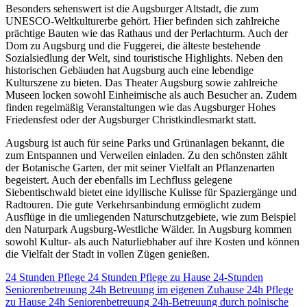
Besonders sehenswert ist die Augsburger Altstadt, die zum
UNESCO-Weltkulturerbe gehört. Hier befinden sich zahlreiche
prächtige Bauten wie das Rathaus und der Perlachturm. Auch der
Dom zu Augsburg und die Fuggerei, die älteste bestehende
Sozialsiedlung der Welt, sind touristische Highlights. Neben den
historischen Gebäuden hat Augsburg auch eine lebendige
Kulturszene zu bieten. Das Theater Augsburg sowie zahlreiche
Museen locken sowohl Einheimische als auch Besucher an. Zudem
finden regelmäßig Veranstaltungen wie das Augsburger Hohes
Friedensfest oder der Augsburger Christkindlesmarkt statt.
Augsburg ist auch für seine Parks und Grünanlagen bekannt, die
zum Entspannen und Verweilen einladen. Zu den schönsten zählt
der Botanische Garten, der mit seiner Vielfalt an Pflanzenarten
begeistert. Auch der ebenfalls im Lechfluss gelegene
Siebentischwald bietet eine idyllische Kulisse für Spaziergänge und
Radtouren. Die gute Verkehrsanbindung ermöglicht zudem
Ausflüge in die umliegenden Naturschutzgebiete, wie zum Beispiel
den Naturpark Augsburg-Westliche Wälder. In Augsburg kommen
sowohl Kultur- als auch Naturliebhaber auf ihre Kosten und können
die Vielfalt der Stadt in vollen Zügen genießen.
24 Stunden Pflege
24 Stunden Pflege zu Hause
24-Stunden
Seniorenbetreuung
24h Betreuung im eigenen Zuhause
24h Pflege
zu Hause
24h Seniorenbetreuung
24h-Betreuung durch polnische