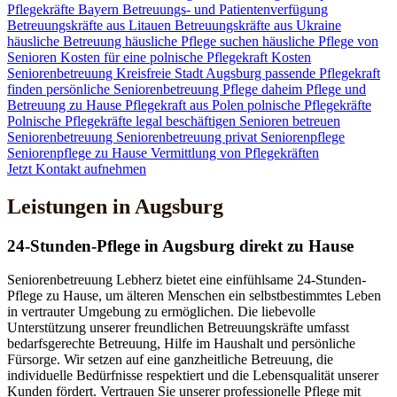
Pflegekräfte
Bayern
Betreuungs- und Patientenverfügung
Betreuungskräfte aus Litauen
Betreuungskräfte aus Ukraine
häusliche Betreuung
häusliche Pflege suchen
häusliche Pflege von
Senioren
Kosten für eine polnische Pflegekraft
Kosten
Seniorenbetreuung
Kreisfreie Stadt Augsburg
passende Pflegekraft
finden
persönliche Seniorenbetreuung
Pflege daheim
Pflege und
Betreuung zu Hause
Pflegekraft aus Polen
polnische Pflegekräfte
Polnische Pflegekräfte legal beschäftigen
Senioren betreuen
Seniorenbetreuung
Seniorenbetreuung privat
Seniorenpflege
Seniorenpflege zu Hause
Vermittlung von Pflegekräften
Jetzt Kontakt aufnehmen
Leistungen in Augsburg
24-Stunden-Pflege in Augsburg direkt zu Hause
Seniorenbetreuung Lebherz bietet eine einfühlsame 24-Stunden-
Pflege zu Hause, um älteren Menschen ein selbstbestimmtes Leben
in vertrauter Umgebung zu ermöglichen. Die liebevolle
Unterstützung unserer freundlichen Betreuungskräfte umfasst
bedarfsgerechte Betreuung, Hilfe im Haushalt und persönliche
Fürsorge. Wir setzen auf eine ganzheitliche Betreuung, die
individuelle Bedürfnisse respektiert und die Lebensqualität unserer
Kunden fördert. Vertrauen Sie unserer professionelle Pflege mit