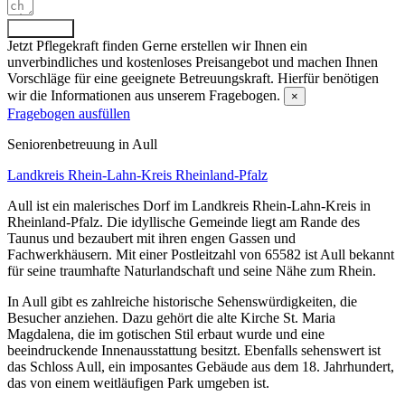
Absenden
Jetzt Pflegekraft finden
Gerne erstellen wir Ihnen ein
unverbindliches und kostenloses Preisangebot und machen Ihnen
Vorschläge für eine geeignete Betreuungskraft. Hierfür benötigen
wir die Informationen aus unserem Fragebogen.
×
Fragebogen ausfüllen
Senioren­betreuung in Aull
Landkreis Rhein-Lahn-Kreis
Rheinland-Pfalz
Aull ist ein malerisches Dorf im Landkreis Rhein-Lahn-Kreis in
Rheinland-Pfalz. Die idyllische Gemeinde liegt am Rande des
Taunus und bezaubert mit ihren engen Gassen und
Fachwerkhäusern. Mit einer Postleitzahl von 65582 ist Aull bekannt
für seine traumhafte Naturlandschaft und seine Nähe zum Rhein.
In Aull gibt es zahlreiche historische Sehenswürdigkeiten, die
Besucher anziehen. Dazu gehört die alte Kirche St. Maria
Magdalena, die im gotischen Stil erbaut wurde und eine
beeindruckende Innenausstattung besitzt. Ebenfalls sehenswert ist
das Schloss Aull, ein imposantes Gebäude aus dem 18. Jahrhundert,
das von einem weitläufigen Park umgeben ist.