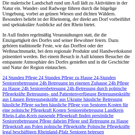
Die malerische Landschaft rund um Aull lädt zu Aktivitäten in der
Natur ein. Wander- und Radwege führen durch die hügelige
Umgebung, vorbei an grünen Wiesen und dichten Wäldern.
Besonders beliebt ist der Rheinsteig, der direkt am Dorf vorbeiführt
und spektakuläre Ausblicke auf den Rhein bietet.
In Aull finden regelmäßig Veranstaltungen statt, die die
Einzigartigkeit des Dorfes und seiner Bewohner feiern. Dazu
gehören traditionelle Feste, wie das Dorffest oder der
Weihnachtsmarkt, bei dem regionale Produkte und Handwerkskunst
präsentiert werden. Bei einem Besuch in Aull können Besucher die
entspannte Atmosphäre des Dorfes genießen und in die Geschichte
und Natur der Region eintauchen.
24 Stunden Pflege
24 Stunden Pflege zu Hause
24-Stunden
Seniorenbetreuung
24h Betreuung im eigenen Zuhause
24h Pflege
zu Hause
24h Seniorenbetreuung
24h-Betreuung durch polnische
Pflegekräfte
Betreuungs- und Patientenverfügung
Betreuungskräfte
aus Litauen
Betreuungskräfte aus Ukraine
häusliche Betreuung
häusliche Pflege suchen
häusliche Pflege von Senioren
Kosten für
eine polnische Pflegekraft
Kosten Seniorenbetreuung
Landkreis
Rhein-Lahn-Kreis
passende Pflegekraft finden
persönliche
Seniorenbetreuung
Pflege daheim
Pflege und Betreuung zu Hause
Pflegekraft aus Polen
polnische Pflegekräfte
Polnische Pflegekräfte
legal beschäftigen
Rheinland-Pfalz
Senioren betreuen