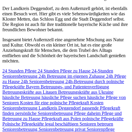
Der Landkreis Deggendorf, zu dem Außernzell gehört, ist ebenfalls
einen Besuch wert. Hier gibt es viele Sehenswürdigkeiten wie das
Kloster Metten, das Schloss Egg und die Stadt Deggendorf selbst.
Die Region ist auch für ihre traditionelle bayerische Küche und ihre
freundlichen Bewohner bekannt.
Insgesamt bietet Außernzell eine angenehme Mischung aus Natur
und Kultur. Obwohl es ein kleiner Ort ist, hat es eine große
Anziehungskraft für Menschen, die dem Trubel des Alltags
entfliehen und die Schönheit der bayerischen Landschaft genießen
möchten.
24 Stunden Pflege
24 Stunden Pflege zu Hause
24-Stunden
Seniorenbetreuung
24h Betreuung im eigenen Zuhause
24h Pflege
zu Hause
24h Seniorenbetreuung
24h-Betreuung durch polnische
Pflegekräfte
Bayern
Betreuungs- und Patientenverfügung
Betreuungskräfte aus Litauen
Betreuungskräfte aus Ukraine
häusliche Betreuung
häusliche Pflege suchen
häusliche Pflege von
Senioren
Kosten für eine polnische Pflegekraft
Kosten
Seniorenbetreuung
Landkreis Deggendorf
passende Pflegekraft
finden
persönliche Seniorenbetreuung
Pflege daheim
Pflege und
Betreuung zu Hause
Pflegekraft aus Polen
polnische Pflegekräfte
Polnische Pflegekräfte legal beschäftigen
Senioren betreuen
Seniorenbetreuung
Seniorenbetreuung privat
Seniorenpflege