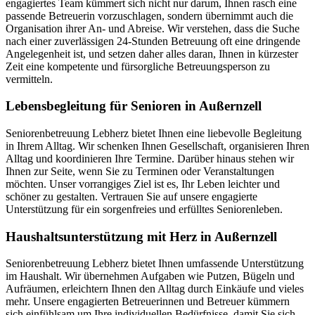
engagiertes Team kümmert sich nicht nur darum, Ihnen rasch eine
passende Betreuerin vorzuschlagen, sondern übernimmt auch die
Organisation ihrer An- und Abreise. Wir verstehen, dass die Suche
nach einer zuverlässigen 24-Stunden Betreuung oft eine dringende
Angelegenheit ist, und setzen daher alles daran, Ihnen in kürzester
Zeit eine kompetente und fürsorgliche Betreuungsperson zu
vermitteln.
Lebensbegleitung für Senioren in Außernzell
Seniorenbetreuung Lebherz bietet Ihnen eine liebevolle Begleitung
in Ihrem Alltag. Wir schenken Ihnen Gesellschaft, organisieren Ihren
Alltag und koordinieren Ihre Termine. Darüber hinaus stehen wir
Ihnen zur Seite, wenn Sie zu Terminen oder Veranstaltungen
möchten. Unser vorrangiges Ziel ist es, Ihr Leben leichter und
schöner zu gestalten. Vertrauen Sie auf unsere engagierte
Unterstützung für ein sorgenfreies und erfülltes Seniorenleben.
Haushalts­unterstützung mit Herz in Außernzell
Seniorenbetreuung Lebherz bietet Ihnen umfassende Unterstützung
im Haushalt. Wir übernehmen Aufgaben wie Putzen, Bügeln und
Aufräumen, erleichtern Ihnen den Alltag durch Einkäufe und vieles
mehr. Unsere engagierten Betreuerinnen und Betreuer kümmern
sich einfühlsam um Ihre individuellen Bedürfnisse, damit Sie sich