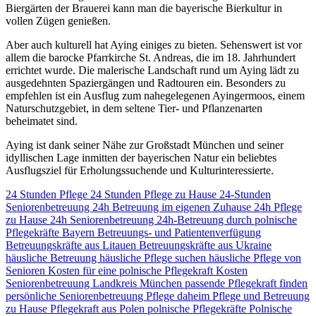
Biergärten der Brauerei kann man die bayerische Bierkultur in
vollen Zügen genießen.
Aber auch kulturell hat Aying einiges zu bieten. Sehenswert ist vor
allem die barocke Pfarrkirche St. Andreas, die im 18. Jahrhundert
errichtet wurde. Die malerische Landschaft rund um Aying lädt zu
ausgedehnten Spaziergängen und Radtouren ein. Besonders zu
empfehlen ist ein Ausflug zum nahegelegenen Ayingermoos, einem
Naturschutzgebiet, in dem seltene Tier- und Pflanzenarten
beheimatet sind.
Aying ist dank seiner Nähe zur Großstadt München und seiner
idyllischen Lage inmitten der bayerischen Natur ein beliebtes
Ausflugsziel für Erholungssuchende und Kulturinteressierte.
24 Stunden Pflege
24 Stunden Pflege zu Hause
24-Stunden
Seniorenbetreuung
24h Betreuung im eigenen Zuhause
24h Pflege
zu Hause
24h Seniorenbetreuung
24h-Betreuung durch polnische
Pflegekräfte
Bayern
Betreuungs- und Patientenverfügung
Betreuungskräfte aus Litauen
Betreuungskräfte aus Ukraine
häusliche Betreuung
häusliche Pflege suchen
häusliche Pflege von
Senioren
Kosten für eine polnische Pflegekraft
Kosten
Seniorenbetreuung
Landkreis München
passende Pflegekraft finden
persönliche Seniorenbetreuung
Pflege daheim
Pflege und Betreuung
zu Hause
Pflegekraft aus Polen
polnische Pflegekräfte
Polnische