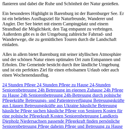
flanieren und dabei die Ruhe und Schönheit der Natur genießen.
Ein besonderes Highlight in Barenburg ist der Barenburger See. Er
ist ein beliebtes Ausflugsziel für Naturfreunde, Wanderer und
Angler. Der See bietet mit einem Campingplatz und einem
Strandbad die Möglichkeit, den Tag entspannt zu verbringen.
Außerdem gibt es in der Umgebung zahlreiche Fahrrad- und
Wanderwege, die zu gemütlichen Touren durch die Landschaft
einladen.
Alles in allem bietet Barenburg mit seiner idyllischen Atmosphäre
und der schönen Natur einen optimalen Ort zum Entspannen und
Erholen. Die Gemeinde besticht durch ihre ländliche Umgebung
und ist ein perfektes Ziel für einen erholsamen Urlaub oder auch
einen Wochenendausflug.
24 Stunden Pflege
24 Stunden Pflege zu Hause
24-Stunden
Seniorenbetreuung
24h Betreuung im eigenen Zuhause
24h Pflege
zu Hause
24h Seniorenbetreuung
24h-Betreuung durch polnische
Pflegekräfte
Betreuungs- und Patientenverfügung
Betreuungskräfte
aus Litauen
Betreuungskräfte aus Ukraine
häusliche Betreuung
häusliche Pflege suchen
häusliche Pflege von Senioren
Kosten für
eine polnische Pflegekraft
Kosten Seniorenbetreuung
Landkreis
Diepholz
Niedersachsen
passende Pflegekraft finden
persönliche
Seniorenbetreuung
Pflege daheim
Pflege und Betreuung zu Hause