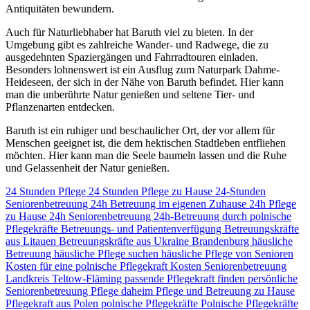
Antiquitäten bewundern.
Auch für Naturliebhaber hat Baruth viel zu bieten. In der
Umgebung gibt es zahlreiche Wander- und Radwege, die zu
ausgedehnten Spaziergängen und Fahrradtouren einladen.
Besonders lohnenswert ist ein Ausflug zum Naturpark Dahme-
Heideseen, der sich in der Nähe von Baruth befindet. Hier kann
man die unberührte Natur genießen und seltene Tier- und
Pflanzenarten entdecken.
Baruth ist ein ruhiger und beschaulicher Ort, der vor allem für
Menschen geeignet ist, die dem hektischen Stadtleben entfliehen
möchten. Hier kann man die Seele baumeln lassen und die Ruhe
und Gelassenheit der Natur genießen.
24 Stunden Pflege
24 Stunden Pflege zu Hause
24-Stunden
Seniorenbetreuung
24h Betreuung im eigenen Zuhause
24h Pflege
zu Hause
24h Seniorenbetreuung
24h-Betreuung durch polnische
Pflegekräfte
Betreuungs- und Patientenverfügung
Betreuungskräfte
aus Litauen
Betreuungskräfte aus Ukraine
Brandenburg
häusliche
Betreuung
häusliche Pflege suchen
häusliche Pflege von Senioren
Kosten für eine polnische Pflegekraft
Kosten Seniorenbetreuung
Landkreis Teltow-Fläming
passende Pflegekraft finden
persönliche
Seniorenbetreuung
Pflege daheim
Pflege und Betreuung zu Hause
Pflegekraft aus Polen
polnische Pflegekräfte
Polnische Pflegekräfte