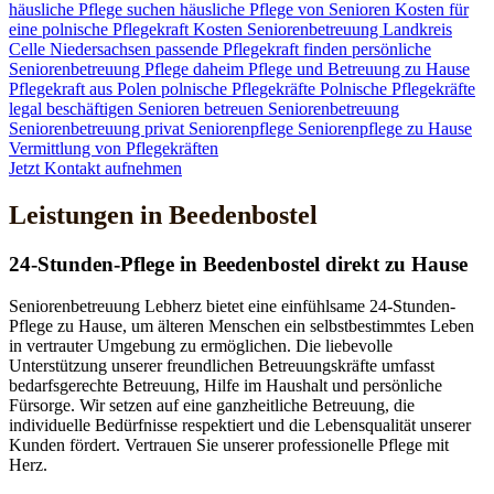
häusliche Pflege suchen
häusliche Pflege von Senioren
Kosten für
eine polnische Pflegekraft
Kosten Seniorenbetreuung
Landkreis
Celle
Niedersachsen
passende Pflegekraft finden
persönliche
Seniorenbetreuung
Pflege daheim
Pflege und Betreuung zu Hause
Pflegekraft aus Polen
polnische Pflegekräfte
Polnische Pflegekräfte
legal beschäftigen
Senioren betreuen
Seniorenbetreuung
Seniorenbetreuung privat
Seniorenpflege
Seniorenpflege zu Hause
Vermittlung von Pflegekräften
Jetzt Kontakt aufnehmen
Leistungen in Beedenbostel
24-Stunden-Pflege in Beedenbostel direkt zu Hause
Seniorenbetreuung Lebherz bietet eine einfühlsame 24-Stunden-
Pflege zu Hause, um älteren Menschen ein selbstbestimmtes Leben
in vertrauter Umgebung zu ermöglichen. Die liebevolle
Unterstützung unserer freundlichen Betreuungskräfte umfasst
bedarfsgerechte Betreuung, Hilfe im Haushalt und persönliche
Fürsorge. Wir setzen auf eine ganzheitliche Betreuung, die
individuelle Bedürfnisse respektiert und die Lebensqualität unserer
Kunden fördert. Vertrauen Sie unserer professionelle Pflege mit
Herz.