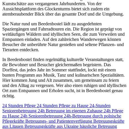
Kunstschätze aus vergangenen Jahrhunderten. Von der
Aussichtsplattform des Glockenturms bietet sich zudem ein
atemberaubender Blick über das gesamte Dorf und die Umgebung.
Die Natur rund um Beedenbostel lädt zu ausgedehnten
Spaziergängen und Fahrradtouren ein. Die Region ist geprägt von
weitläufigen Wäldern und idyllischen Seen, die zum Verweilen und
Entspannen einladen. Auf den zahlreichen Wanderwegen können
Besucher die unberührte Natur genießen und seltene Pflanzen- und
Tierarten entdecken.
In Beedenbostel finden regelmäßig kulturelle Veranstaltungen statt,
die Bewohner und Besucher gleichermaßen begeistern. Das
Dorffest, das jedes Jahr im Sommer stattfindet, lockt mit einem
bunten Programm aus Musik, Tanz und kulinarischen Spezialitäten.
Hier kommen Jung und Alt zusammen, um gemeinsam zu feiern
und den Alltag zu vergessen. Wer also einen ruhigen und idyllischen
Ort zum Entspannen und Erholen sucht, ist in Beedenbostel genau
richtig.
24 Stunden Pflege
24 Stunden Pflege zu Hause
24-Stunden
Seniorenbetreuung
24h Betreuung im eigenen Zuhause
24h Pflege
zu Hause
24h Seniorenbetreuung
24h-Betreuung durch polnische
Pflegekräfte
Betreuungs- und Patientenverfügung
Betreuungskräfte
aus Litauen
Betreuungskräfte aus Ukraine
häusliche Betreuung