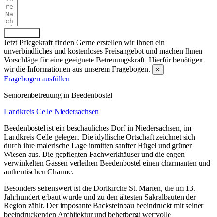
Absenden
Jetzt Pflegekraft finden
Gerne erstellen wir Ihnen ein
unverbindliches und kostenloses Preisangebot und machen Ihnen
Vorschläge für eine geeignete Betreuungskraft. Hierfür benötigen
wir die Informationen aus unserem Fragebogen.
×
Fragebogen ausfüllen
Senioren­betreuung in Beedenbostel
Landkreis Celle
Niedersachsen
Beedenbostel ist ein beschauliches Dorf in Niedersachsen, im
Landkreis Celle gelegen. Die idyllische Ortschaft zeichnet sich
durch ihre malerische Lage inmitten sanfter Hügel und grüner
Wiesen aus. Die gepflegten Fachwerkhäuser und die engen
verwinkelten Gassen verleihen Beedenbostel einen charmanten und
authentischen Charme.
Besonders sehenswert ist die Dorfkirche St. Marien, die im 13.
Jahrhundert erbaut wurde und zu den ältesten Sakralbauten der
Region zählt. Der imposante Backsteinbau beeindruckt mit seiner
beeindruckenden Architektur und beherbergt wertvolle