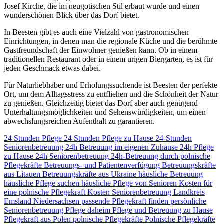
Josef Kirche, die im neugotischen Stil erbaut wurde und einen
wunderschönen Blick über das Dorf bietet.
In Beesten gibt es auch eine Vielzahl von gastronomischen
Einrichtungen, in denen man die regionale Küche und die berühmte
Gastfreundschaft der Einwohner genießen kann. Ob in einem
traditionellen Restaurant oder in einem urigen Biergarten, es ist für
jeden Geschmack etwas dabei.
Für Naturliebhaber und Erholungssuchende ist Beesten der perfekte
Ort, um dem Alltagsstress zu entfliehen und die Schönheit der Natur
zu genießen. Gleichzeitig bietet das Dorf aber auch genügend
Unterhaltungsmöglichkeiten und Sehenswürdigkeiten, um einen
abwechslungsreichen Aufenthalt zu garantieren.
24 Stunden Pflege
24 Stunden Pflege zu Hause
24-Stunden
Seniorenbetreuung
24h Betreuung im eigenen Zuhause
24h Pflege
zu Hause
24h Seniorenbetreuung
24h-Betreuung durch polnische
Pflegekräfte
Betreuungs- und Patientenverfügung
Betreuungskräfte
aus Litauen
Betreuungskräfte aus Ukraine
häusliche Betreuung
häusliche Pflege suchen
häusliche Pflege von Senioren
Kosten für
eine polnische Pflegekraft
Kosten Seniorenbetreuung
Landkreis
Emsland
Niedersachsen
passende Pflegekraft finden
persönliche
Seniorenbetreuung
Pflege daheim
Pflege und Betreuung zu Hause
Pflegekraft aus Polen
polnische Pflegekräfte
Polnische Pflegekräfte