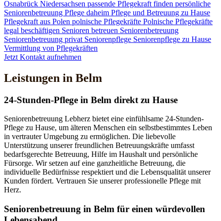
Osnabrück
Niedersachsen
passende Pflegekraft finden
persönliche
Seniorenbetreuung
Pflege daheim
Pflege und Betreuung zu Hause
Pflegekraft aus Polen
polnische Pflegekräfte
Polnische Pflegekräfte
legal beschäftigen
Senioren betreuen
Seniorenbetreuung
Seniorenbetreuung privat
Seniorenpflege
Seniorenpflege zu Hause
Vermittlung von Pflegekräften
Jetzt Kontakt aufnehmen
Leistungen in Belm
24-Stunden-Pflege in Belm direkt zu Hause
Seniorenbetreuung Lebherz bietet eine einfühlsame 24-Stunden-
Pflege zu Hause, um älteren Menschen ein selbstbestimmtes Leben
in vertrauter Umgebung zu ermöglichen. Die liebevolle
Unterstützung unserer freundlichen Betreuungskräfte umfasst
bedarfsgerechte Betreuung, Hilfe im Haushalt und persönliche
Fürsorge. Wir setzen auf eine ganzheitliche Betreuung, die
individuelle Bedürfnisse respektiert und die Lebensqualität unserer
Kunden fördert. Vertrauen Sie unserer professionelle Pflege mit
Herz.
Senioren­betreuung in Belm für einen würdevollen
Lebensabend