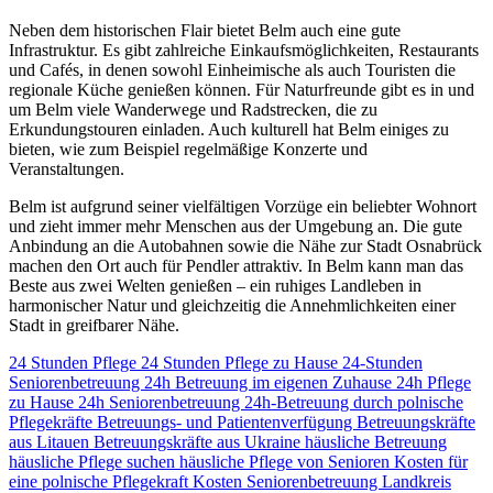
Neben dem historischen Flair bietet Belm auch eine gute
Infrastruktur. Es gibt zahlreiche Einkaufsmöglichkeiten, Restaurants
und Cafés, in denen sowohl Einheimische als auch Touristen die
regionale Küche genießen können. Für Naturfreunde gibt es in und
um Belm viele Wanderwege und Radstrecken, die zu
Erkundungstouren einladen. Auch kulturell hat Belm einiges zu
bieten, wie zum Beispiel regelmäßige Konzerte und
Veranstaltungen.
Belm ist aufgrund seiner vielfältigen Vorzüge ein beliebter Wohnort
und zieht immer mehr Menschen aus der Umgebung an. Die gute
Anbindung an die Autobahnen sowie die Nähe zur Stadt Osnabrück
machen den Ort auch für Pendler attraktiv. In Belm kann man das
Beste aus zwei Welten genießen – ein ruhiges Landleben in
harmonischer Natur und gleichzeitig die Annehmlichkeiten einer
Stadt in greifbarer Nähe.
24 Stunden Pflege
24 Stunden Pflege zu Hause
24-Stunden
Seniorenbetreuung
24h Betreuung im eigenen Zuhause
24h Pflege
zu Hause
24h Seniorenbetreuung
24h-Betreuung durch polnische
Pflegekräfte
Betreuungs- und Patientenverfügung
Betreuungskräfte
aus Litauen
Betreuungskräfte aus Ukraine
häusliche Betreuung
häusliche Pflege suchen
häusliche Pflege von Senioren
Kosten für
eine polnische Pflegekraft
Kosten Seniorenbetreuung
Landkreis