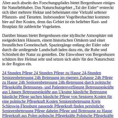
Aber auch abseits des Forschungspfades bietet Bergenhusen einiges
für Naturliebhaber. Das Naturschutzgebiet „Tal der Eider“ erstreckt
sich über mehrere Hektar und beheimatet eine Vielzahl seltener
Pflanzen- und Tierarten. Insbesondere Vogelbeobachter kommen
hier auf ihre Kosten, denn das Gebiet ist ein beliebter Rast- und
Brutplatz für zahlreiche Vogelarten.
Darüber hinaus bietet Bergenhusen eine idyllische Atmosphäre mit
reetgedeckten Häusern, einem historischen Ortskern und einer
freundlichen Gemeinschaft. Spaziergänge entlang der Eider oder
durch die umliegende Landschaft laden dazu ein, die Ruhe und
Schönheit der Natur zu genießen. Die Einwohner von Bergenhusen
schätzen ihre Heimat sehr und setzen sich aktiv für den Naturschutz
in der Region ein.
24 Stunden Pflege
24 Stunden Pflege zu Hause
24-Stunden
Seniorenbetreuung
24h Betreuung im eigenen Zuhause
24h Pflege
zu Hause
24h Seniorenbetreuung
24h-Betreuung durch polnische
Pflegekräfte
Betreuungs- und Patientenverfügung
Betreuungskräfte
aus Litauen
Betreuungskräfte aus Ukraine
häusliche Betreuung
häusliche Pflege suchen
häusliche Pflege von Senioren
Kosten für
eine polnische Pflegekraft
Kosten Seniorenbetreuung
Kreis
Schleswig-Flensburg
passende Pflegekraft finden
persönliche
Seniorenbetreuung
Pflege daheim
Pflege und Betreuung zu Hause
Pflegekraft aus Polen
polnische Pflegekräfte
Polnische Pflegekräfte