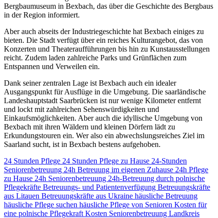
Bergbaumuseum in Bexbach, das über die Geschichte des Bergbaus
in der Region informiert.
Aber auch abseits der Industriegeschichte hat Bexbach einiges zu
bieten. Die Stadt verfügt über ein reiches Kulturangebot, das von
Konzerten und Theateraufführungen bis hin zu Kunstausstellungen
reicht. Zudem laden zahlreiche Parks und Grünflächen zum
Entspannen und Verweilen ein.
Dank seiner zentralen Lage ist Bexbach auch ein idealer
Ausgangspunkt für Ausflüge in die Umgebung. Die saarländische
Landeshauptstadt Saarbrücken ist nur wenige Kilometer entfernt
und lockt mit zahlreichen Sehenswürdigkeiten und
Einkaufsmöglichkeiten. Aber auch die idyllische Umgebung von
Bexbach mit ihren Wäldern und kleinen Dörfern lädt zu
Erkundungstouren ein. Wer also ein abwechslungsreiches Ziel im
Saarland sucht, ist in Bexbach bestens aufgehoben.
24 Stunden Pflege
24 Stunden Pflege zu Hause
24-Stunden
Seniorenbetreuung
24h Betreuung im eigenen Zuhause
24h Pflege
zu Hause
24h Seniorenbetreuung
24h-Betreuung durch polnische
Pflegekräfte
Betreuungs- und Patientenverfügung
Betreuungskräfte
aus Litauen
Betreuungskräfte aus Ukraine
häusliche Betreuung
häusliche Pflege suchen
häusliche Pflege von Senioren
Kosten für
eine polnische Pflegekraft
Kosten Seniorenbetreuung
Landkreis