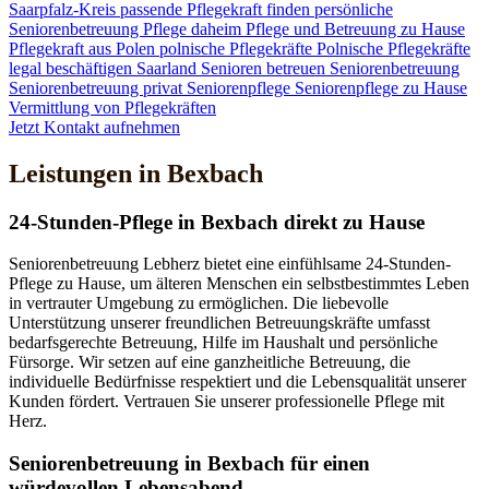
Saarpfalz-Kreis
passende Pflegekraft finden
persönliche
Seniorenbetreuung
Pflege daheim
Pflege und Betreuung zu Hause
Pflegekraft aus Polen
polnische Pflegekräfte
Polnische Pflegekräfte
legal beschäftigen
Saarland
Senioren betreuen
Seniorenbetreuung
Seniorenbetreuung privat
Seniorenpflege
Seniorenpflege zu Hause
Vermittlung von Pflegekräften
Jetzt Kontakt aufnehmen
Leistungen in Bexbach
24-Stunden-Pflege in Bexbach direkt zu Hause
Seniorenbetreuung Lebherz bietet eine einfühlsame 24-Stunden-
Pflege zu Hause, um älteren Menschen ein selbstbestimmtes Leben
in vertrauter Umgebung zu ermöglichen. Die liebevolle
Unterstützung unserer freundlichen Betreuungskräfte umfasst
bedarfsgerechte Betreuung, Hilfe im Haushalt und persönliche
Fürsorge. Wir setzen auf eine ganzheitliche Betreuung, die
individuelle Bedürfnisse respektiert und die Lebensqualität unserer
Kunden fördert. Vertrauen Sie unserer professionelle Pflege mit
Herz.
Senioren­betreuung in Bexbach für einen
würdevollen Lebensabend