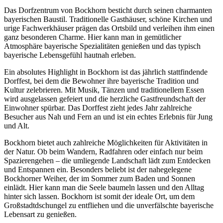
Das Dorfzentrum von Bockhorn besticht durch seinen charmanten
bayerischen Baustil. Traditionelle Gasthäuser, schöne Kirchen und
urige Fachwerkhäuser prägen das Ortsbild und verleihen ihm einen
ganz besonderen Charme. Hier kann man in gemütlicher
Atmosphäre bayerische Spezialitäten genießen und das typisch
bayerische Lebensgefühl hautnah erleben.
Ein absolutes Highlight in Bockhorn ist das jährlich stattfindende
Dorffest, bei dem die Bewohner ihre bayerische Tradition und
Kultur zelebrieren. Mit Musik, Tänzen und traditionellem Essen
wird ausgelassen gefeiert und die herzliche Gastfreundschaft der
Einwohner spürbar. Das Dorffest zieht jedes Jahr zahlreiche
Besucher aus Nah und Fern an und ist ein echtes Erlebnis für Jung
und Alt.
Bockhorn bietet auch zahlreiche Möglichkeiten für Aktivitäten in
der Natur. Ob beim Wandern, Radfahren oder einfach nur beim
Spazierengehen – die umliegende Landschaft lädt zum Entdecken
und Entspannen ein. Besonders beliebt ist der nahegelegene
Bockhorner Weiher, der im Sommer zum Baden und Sonnen
einlädt. Hier kann man die Seele baumeln lassen und den Alltag
hinter sich lassen. Bockhorn ist somit der ideale Ort, um dem
Großstadtdschungel zu entfliehen und die unverfälschte bayerische
Lebensart zu genießen.