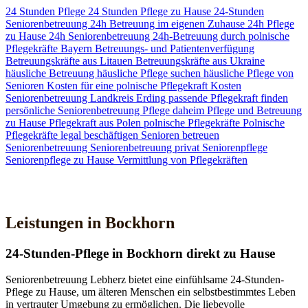
24 Stunden Pflege
24 Stunden Pflege zu Hause
24-Stunden
Seniorenbetreuung
24h Betreuung im eigenen Zuhause
24h Pflege
zu Hause
24h Seniorenbetreuung
24h-Betreuung durch polnische
Pflegekräfte
Bayern
Betreuungs- und Patientenverfügung
Betreuungskräfte aus Litauen
Betreuungskräfte aus Ukraine
häusliche Betreuung
häusliche Pflege suchen
häusliche Pflege von
Senioren
Kosten für eine polnische Pflegekraft
Kosten
Seniorenbetreuung
Landkreis Erding
passende Pflegekraft finden
persönliche Seniorenbetreuung
Pflege daheim
Pflege und Betreuung
zu Hause
Pflegekraft aus Polen
polnische Pflegekräfte
Polnische
Pflegekräfte legal beschäftigen
Senioren betreuen
Seniorenbetreuung
Seniorenbetreuung privat
Seniorenpflege
Seniorenpflege zu Hause
Vermittlung von Pflegekräften
Jetzt Kontakt aufnehmen
Leistungen in Bockhorn
24-Stunden-Pflege in Bockhorn direkt zu Hause
Seniorenbetreuung Lebherz bietet eine einfühlsame 24-Stunden-
Pflege zu Hause, um älteren Menschen ein selbstbestimmtes Leben
in vertrauter Umgebung zu ermöglichen. Die liebevolle