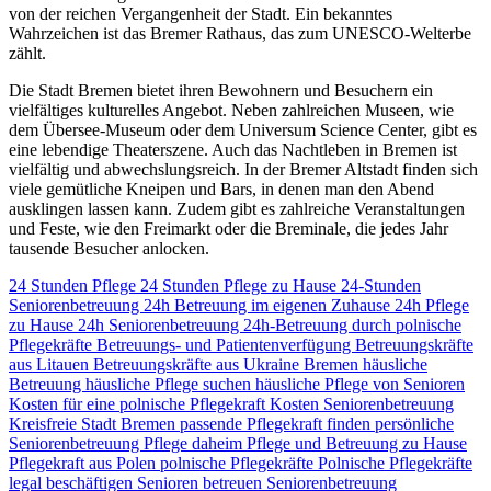
von der reichen Vergangenheit der Stadt. Ein bekanntes
Wahrzeichen ist das Bremer Rathaus, das zum UNESCO-Welterbe
zählt.
Die Stadt Bremen bietet ihren Bewohnern und Besuchern ein
vielfältiges kulturelles Angebot. Neben zahlreichen Museen, wie
dem Übersee-Museum oder dem Universum Science Center, gibt es
eine lebendige Theaterszene. Auch das Nachtleben in Bremen ist
vielfältig und abwechslungsreich. In der Bremer Altstadt finden sich
viele gemütliche Kneipen und Bars, in denen man den Abend
ausklingen lassen kann. Zudem gibt es zahlreiche Veranstaltungen
und Feste, wie den Freimarkt oder die Breminale, die jedes Jahr
tausende Besucher anlocken.
24 Stunden Pflege
24 Stunden Pflege zu Hause
24-Stunden
Seniorenbetreuung
24h Betreuung im eigenen Zuhause
24h Pflege
zu Hause
24h Seniorenbetreuung
24h-Betreuung durch polnische
Pflegekräfte
Betreuungs- und Patientenverfügung
Betreuungskräfte
aus Litauen
Betreuungskräfte aus Ukraine
Bremen
häusliche
Betreuung
häusliche Pflege suchen
häusliche Pflege von Senioren
Kosten für eine polnische Pflegekraft
Kosten Seniorenbetreuung
Kreisfreie Stadt Bremen
passende Pflegekraft finden
persönliche
Seniorenbetreuung
Pflege daheim
Pflege und Betreuung zu Hause
Pflegekraft aus Polen
polnische Pflegekräfte
Polnische Pflegekräfte
legal beschäftigen
Senioren betreuen
Seniorenbetreuung