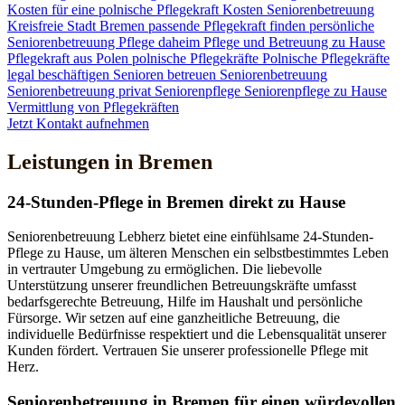
Kosten für eine polnische Pflegekraft
Kosten Seniorenbetreuung
Kreisfreie Stadt Bremen
passende Pflegekraft finden
persönliche
Seniorenbetreuung
Pflege daheim
Pflege und Betreuung zu Hause
Pflegekraft aus Polen
polnische Pflegekräfte
Polnische Pflegekräfte
legal beschäftigen
Senioren betreuen
Seniorenbetreuung
Seniorenbetreuung privat
Seniorenpflege
Seniorenpflege zu Hause
Vermittlung von Pflegekräften
Jetzt Kontakt aufnehmen
Leistungen in Bremen
24-Stunden-Pflege in Bremen direkt zu Hause
Seniorenbetreuung Lebherz bietet eine einfühlsame 24-Stunden-
Pflege zu Hause, um älteren Menschen ein selbstbestimmtes Leben
in vertrauter Umgebung zu ermöglichen. Die liebevolle
Unterstützung unserer freundlichen Betreuungskräfte umfasst
bedarfsgerechte Betreuung, Hilfe im Haushalt und persönliche
Fürsorge. Wir setzen auf eine ganzheitliche Betreuung, die
individuelle Bedürfnisse respektiert und die Lebensqualität unserer
Kunden fördert. Vertrauen Sie unserer professionelle Pflege mit
Herz.
Senioren­betreuung in Bremen für einen würdevollen