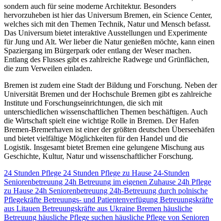
sondern auch für seine moderne Architektur. Besonders
hervorzuheben ist hier das Universum Bremen, ein Science Center,
welches sich mit den Themen Technik, Natur und Mensch befasst.
Das Universum bietet interaktive Ausstellungen und Experimente
für Jung und Alt. Wer lieber die Natur genießen möchte, kann einen
Spaziergang im Bürgerpark oder entlang der Weser machen.
Entlang des Flusses gibt es zahlreiche Radwege und Grünflächen,
die zum Verweilen einladen.
Bremen ist zudem eine Stadt der Bildung und Forschung. Neben der
Universität Bremen und der Hochschule Bremen gibt es zahlreiche
Institute und Forschungseinrichtungen, die sich mit
unterschiedlichen wissenschaftlichen Themen beschäftigen. Auch
die Wirtschaft spielt eine wichtige Rolle in Bremen. Der Hafen
Bremen-Bremerhaven ist einer der größten deutschen Überseehäfen
und bietet vielfältige Möglichkeiten für den Handel und die
Logistik. Insgesamt bietet Bremen eine gelungene Mischung aus
Geschichte, Kultur, Natur und wissenschaftlicher Forschung.
24 Stunden Pflege
24 Stunden Pflege zu Hause
24-Stunden
Seniorenbetreuung
24h Betreuung im eigenen Zuhause
24h Pflege
zu Hause
24h Seniorenbetreuung
24h-Betreuung durch polnische
Pflegekräfte
Betreuungs- und Patientenverfügung
Betreuungskräfte
aus Litauen
Betreuungskräfte aus Ukraine
Bremen
häusliche
Betreuung
häusliche Pflege suchen
häusliche Pflege von Senioren