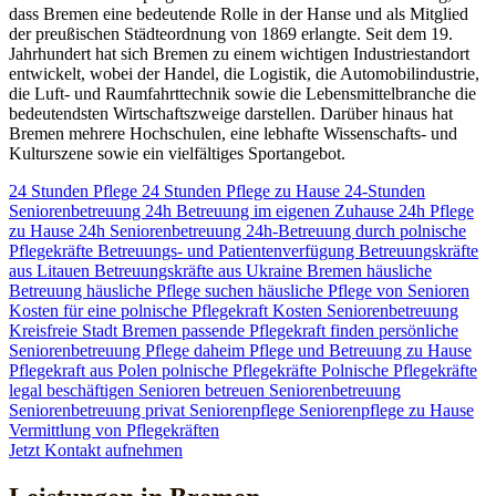
dass Bremen eine bedeutende Rolle in der Hanse und als Mitglied
der preußischen Städteordnung von 1869 erlangte. Seit dem 19.
Jahrhundert hat sich Bremen zu einem wichtigen Industriestandort
entwickelt, wobei der Handel, die Logistik, die Automobilindustrie,
die Luft- und Raumfahrttechnik sowie die Lebensmittelbranche die
bedeutendsten Wirtschaftszweige darstellen. Darüber hinaus hat
Bremen mehrere Hochschulen, eine lebhafte Wissenschafts- und
Kulturszene sowie ein vielfältiges Sportangebot.
24 Stunden Pflege
24 Stunden Pflege zu Hause
24-Stunden
Seniorenbetreuung
24h Betreuung im eigenen Zuhause
24h Pflege
zu Hause
24h Seniorenbetreuung
24h-Betreuung durch polnische
Pflegekräfte
Betreuungs- und Patientenverfügung
Betreuungskräfte
aus Litauen
Betreuungskräfte aus Ukraine
Bremen
häusliche
Betreuung
häusliche Pflege suchen
häusliche Pflege von Senioren
Kosten für eine polnische Pflegekraft
Kosten Seniorenbetreuung
Kreisfreie Stadt Bremen
passende Pflegekraft finden
persönliche
Seniorenbetreuung
Pflege daheim
Pflege und Betreuung zu Hause
Pflegekraft aus Polen
polnische Pflegekräfte
Polnische Pflegekräfte
legal beschäftigen
Senioren betreuen
Seniorenbetreuung
Seniorenbetreuung privat
Seniorenpflege
Seniorenpflege zu Hause
Vermittlung von Pflegekräften
Jetzt Kontakt aufnehmen