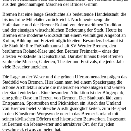
aus den gleichnamigen Märchen der Brüder Grimm.
Bremen hat eine lange Geschichte als bedeutende Handelsstadt, die
bis ins frühe Mittelalter zurückreicht. Noch heute zeugt die
Hafenkante und der Bremer Roland von der maritimen Tradition
und der einstigen wirtschaftlichen Bedeutung der Stadt. Heute ist
Bremen eine moderne Großstadt mit einem vielfältigen Angebot an
Kultur, Bildung und Freizeitmöglichkeiten. Besonders bekannt ist
die Stadt für ihre Fußballmannschaft SV Werder Bremen, den
berühmten Roland-Käse und den Bremer Freimarkt – eines der
ältesten Volksfeste in Deutschland. Darüber hinaus bietet Bremen
zahlreiche Museen, Galerien, Theater und Festivals, die jedes Jahr
viele Besucher anziehen.
Die Lage an der Weser und die grünen Uferpromenaden prägen das
Stadtbild von Bremen. Hier kann man bei einem Spaziergang die
schöne Architektur sowie die malerischen Parkanlagen und Gärten
der Stadt entdecken. Eine besondere Attraktion ist der Bürgerpark,
eine grüne Oase im Herzen von Bremen. Der Stadtpark lädt zum
Entspannen, Sporttreiben und Picknicken ein. Auch das Umland
von Bremen bietet zahlreiche Ausflugsmöglichkeiten, zum Beispiel
in den Künstlerort Worpswede oder in das Bremer Umland mit
seinen idyllischen Dörfern und historischen Bauwerken. Insgesamt
ist Bremen ein lebenswerter und attraktiver Ort, der für jeden
Geschmack etwas zu bieten hat.