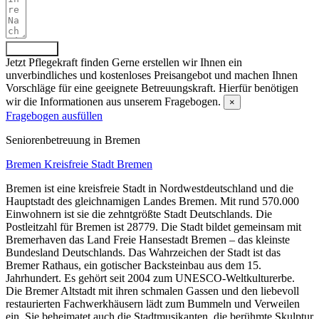
Absenden
Jetzt Pflegekraft finden
Gerne erstellen wir Ihnen ein
unverbindliches und kostenloses Preisangebot und machen Ihnen
Vorschläge für eine geeignete Betreuungskraft. Hierfür benötigen
wir die Informationen aus unserem Fragebogen.
×
Fragebogen ausfüllen
Senioren­betreuung in Bremen
Bremen
Kreisfreie Stadt Bremen
Bremen ist eine kreisfreie Stadt in Nordwestdeutschland und die
Hauptstadt des gleichnamigen Landes Bremen. Mit rund 570.000
Einwohnern ist sie die zehntgrößte Stadt Deutschlands. Die
Postleitzahl für Bremen ist 28779. Die Stadt bildet gemeinsam mit
Bremerhaven das Land Freie Hansestadt Bremen – das kleinste
Bundesland Deutschlands. Das Wahrzeichen der Stadt ist das
Bremer Rathaus, ein gotischer Backsteinbau aus dem 15.
Jahrhundert. Es gehört seit 2004 zum UNESCO-Weltkulturerbe.
Die Bremer Altstadt mit ihren schmalen Gassen und den liebevoll
restaurierten Fachwerkhäusern lädt zum Bummeln und Verweilen
ein. Sie beheimatet auch die Stadtmusikanten, die berühmte Skulptur