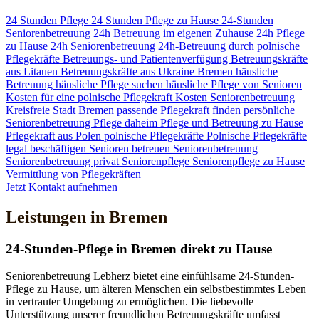
24 Stunden Pflege
24 Stunden Pflege zu Hause
24-Stunden
Seniorenbetreuung
24h Betreuung im eigenen Zuhause
24h Pflege
zu Hause
24h Seniorenbetreuung
24h-Betreuung durch polnische
Pflegekräfte
Betreuungs- und Patientenverfügung
Betreuungskräfte
aus Litauen
Betreuungskräfte aus Ukraine
Bremen
häusliche
Betreuung
häusliche Pflege suchen
häusliche Pflege von Senioren
Kosten für eine polnische Pflegekraft
Kosten Seniorenbetreuung
Kreisfreie Stadt Bremen
passende Pflegekraft finden
persönliche
Seniorenbetreuung
Pflege daheim
Pflege und Betreuung zu Hause
Pflegekraft aus Polen
polnische Pflegekräfte
Polnische Pflegekräfte
legal beschäftigen
Senioren betreuen
Seniorenbetreuung
Seniorenbetreuung privat
Seniorenpflege
Seniorenpflege zu Hause
Vermittlung von Pflegekräften
Jetzt Kontakt aufnehmen
Leistungen in Bremen
24-Stunden-Pflege in Bremen direkt zu Hause
Seniorenbetreuung Lebherz bietet eine einfühlsame 24-Stunden-
Pflege zu Hause, um älteren Menschen ein selbstbestimmtes Leben
in vertrauter Umgebung zu ermöglichen. Die liebevolle
Unterstützung unserer freundlichen Betreuungskräfte umfasst