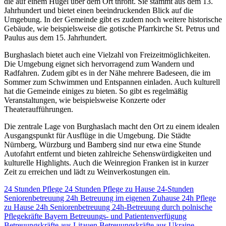
die auf einem Hügel über dem Ort thront. Sie stammt aus dem 13.
Jahrhundert und bietet einen beeindruckenden Blick auf die
Umgebung. In der Gemeinde gibt es zudem noch weitere historische
Gebäude, wie beispielsweise die gotische Pfarrkirche St. Petrus und
Paulus aus dem 15. Jahrhundert.
Burghaslach bietet auch eine Vielzahl von Freizeitmöglichkeiten.
Die Umgebung eignet sich hervorragend zum Wandern und
Radfahren. Zudem gibt es in der Nähe mehrere Badeseen, die im
Sommer zum Schwimmen und Entspannen einladen. Auch kulturell
hat die Gemeinde einiges zu bieten. So gibt es regelmäßig
Veranstaltungen, wie beispielsweise Konzerte oder
Theateraufführungen.
Die zentrale Lage von Burghaslach macht den Ort zu einem idealen
Ausgangspunkt für Ausflüge in die Umgebung. Die Städte
Nürnberg, Würzburg und Bamberg sind nur etwa eine Stunde
Autofahrt entfernt und bieten zahlreiche Sehenswürdigkeiten und
kulturelle Highlights. Auch die Weinregion Franken ist in kurzer
Zeit zu erreichen und lädt zu Weinverkostungen ein.
24 Stunden Pflege
24 Stunden Pflege zu Hause
24-Stunden
Seniorenbetreuung
24h Betreuung im eigenen Zuhause
24h Pflege
zu Hause
24h Seniorenbetreuung
24h-Betreuung durch polnische
Pflegekräfte
Bayern
Betreuungs- und Patientenverfügung
Betreuungskräfte aus Litauen
Betreuungskräfte aus Ukraine