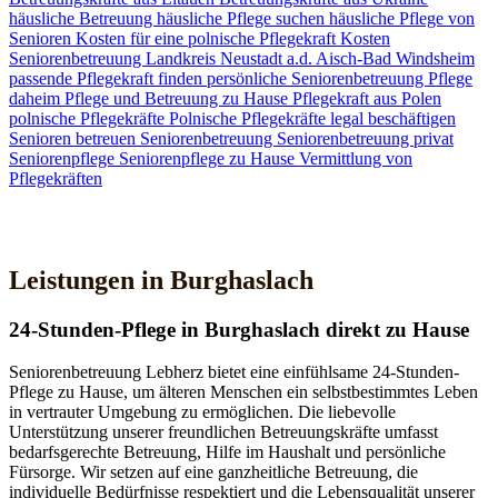
häusliche Betreuung
häusliche Pflege suchen
häusliche Pflege von
Senioren
Kosten für eine polnische Pflegekraft
Kosten
Seniorenbetreuung
Landkreis Neustadt a.d. Aisch-Bad Windsheim
passende Pflegekraft finden
persönliche Seniorenbetreuung
Pflege
daheim
Pflege und Betreuung zu Hause
Pflegekraft aus Polen
polnische Pflegekräfte
Polnische Pflegekräfte legal beschäftigen
Senioren betreuen
Seniorenbetreuung
Seniorenbetreuung privat
Seniorenpflege
Seniorenpflege zu Hause
Vermittlung von
Pflegekräften
Jetzt Kontakt aufnehmen
Leistungen in Burghaslach
24-Stunden-Pflege in Burghaslach direkt zu Hause
Seniorenbetreuung Lebherz bietet eine einfühlsame 24-Stunden-
Pflege zu Hause, um älteren Menschen ein selbstbestimmtes Leben
in vertrauter Umgebung zu ermöglichen. Die liebevolle
Unterstützung unserer freundlichen Betreuungskräfte umfasst
bedarfsgerechte Betreuung, Hilfe im Haushalt und persönliche
Fürsorge. Wir setzen auf eine ganzheitliche Betreuung, die
individuelle Bedürfnisse respektiert und die Lebensqualität unserer